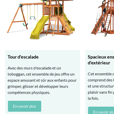
Tour d'escalade
Spacieux en
d'extérieur
Avec des murs d'escalade et un
Cet ensemble d
toboggan, cet ensemble de jeu offre un
comprend des b
espace amusant et sûr aux enfants pour
et une structur
grimper, glisser et développer leurs
plaisir sans fi
compétences physiques.
la fois.
En savoir plus
En savoir pl