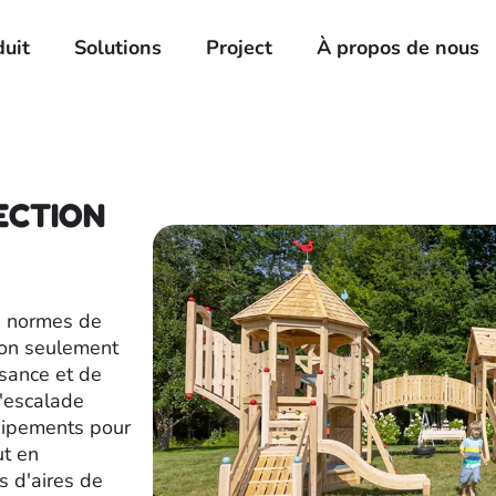
duit
Solutions
Project
À propos de nous
ECTION
es normes de
non seulement
ssance et de
d'escalade
uipements pour
ut en
s d'aires de