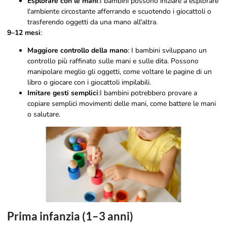
Esplorare con le mani
:I bambini possono iniziare a esplorare
l'ambiente circostante afferrando e scuotendo i giocattoli o
trasferendo oggetti da una mano all'altra.
9–12 mesi
:
Maggiore controllo della mano
: I bambini sviluppano un
controllo più raffinato sulle mani e sulle dita. Possono
manipolare meglio gli oggetti, come voltare le pagine di un
libro o giocare con i giocattoli impilabili.
Imitare gesti semplici
:I bambini potrebbero provare a
copiare semplici movimenti delle mani, come battere le mani
o salutare.
Prima infanzia (1–3 anni)