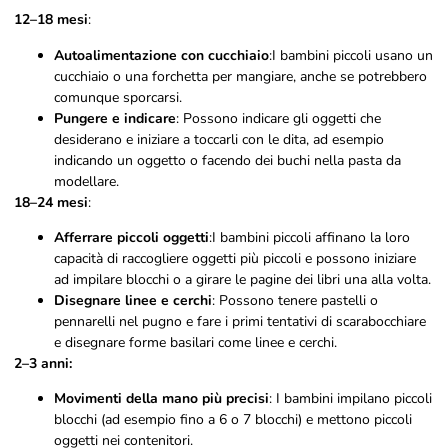
12–18 mesi
:
Autoalimentazione con cucchiaio
:I bambini piccoli usano un
cucchiaio o una forchetta per mangiare, anche se potrebbero
comunque sporcarsi.
Pungere e indicare
: Possono indicare gli oggetti che
desiderano e iniziare a toccarli con le dita, ad esempio
indicando un oggetto o facendo dei buchi nella pasta da
modellare.
18–24 mesi
:
Afferrare piccoli oggetti
:I bambini piccoli affinano la loro
capacità di raccogliere oggetti più piccoli e possono iniziare
ad impilare blocchi o a girare le pagine dei libri una alla volta.
Disegnare linee e cerchi
: Possono tenere pastelli o
pennarelli nel pugno e fare i primi tentativi di scarabocchiare
e disegnare forme basilari come linee e cerchi.
2–3 anni:
Movimenti della mano più precisi
: I bambini impilano piccoli
blocchi (ad esempio fino a 6 o 7 blocchi) e mettono piccoli
oggetti nei contenitori.