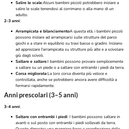
Salire le scale
:Alcuni bambini piccoli potrebbero iniziare a
salire le scale tenendosi al corrimano o alla mano di un
adulto.
2–3 anni
:
Arrampicata e bilanciamento
A questa età, i bambini piccoli
possono iniziare ad arrampicarsi sulle strutture del parco
giochi e a stare in equilibrio su travi basse o gradini. Iniziano
ad apprezzare l'arrampicata su strutture più alte e a scivolare
giù dagli scivoli.
Saltare e saltare
:I bambini possono provare semplicemente
a saltare su un piede o a saltare con entrambi i piedi da terra.
Corsa migliorata
:La loro corsa diventa più veloce e
controllata, anche se potrebbero ancora avere difficoltà a
fermarsi rapidamente.
Anni prescolari (3–5 anni)
3–4 anni
:
Saltare con entrambi i piedi
: I bambini possono saltare in
avanti o sul posto con entrambi i piedi sollevati da terra.
Questo dimostra una maggiore forza e coordinazione delle