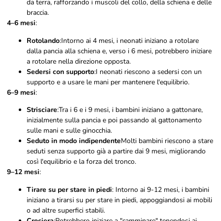
da terra, rafforzando i muscoli del collo, della schiena e delle
braccia.
4–6 mesi
:
Rotolando
:Intorno ai 4 mesi, i neonati iniziano a rotolare
dalla pancia alla schiena e, verso i 6 mesi, potrebbero iniziare
a rotolare nella direzione opposta.
Sedersi con supporto
:I neonati riescono a sedersi con un
supporto e a usare le mani per mantenere l'equilibrio.
6–9 mesi
:
Strisciare
:Tra i 6 e i 9 mesi, i bambini iniziano a gattonare,
inizialmente sulla pancia e poi passando al gattonamento
sulle mani e sulle ginocchia.
Seduto in modo indipendente
Molti bambini riescono a stare
seduti senza supporto già a partire dai 9 mesi, migliorando
così l'equilibrio e la forza del tronco.
9–12 mesi
:
Tirare su per stare in piedi
: Intorno ai 9-12 mesi, i bambini
iniziano a tirarsi su per stare in piedi, appoggiandosi ai mobili
o ad altre superfici stabili.
Crociera
:Potrebbero iniziare a "camminare" tenendosi ai