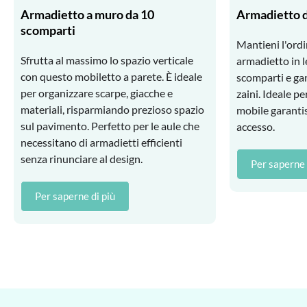
Armadietto a muro da 10
Armadietto d
scomparti
Mantieni l'ordi
Sfrutta al massimo lo spazio verticale
armadietto in l
con questo mobiletto a parete. È ideale
scomparti e gan
per organizzare scarpe, giacche e
zaini. Ideale pe
materiali, risparmiando prezioso spazio
mobile garantis
sul pavimento. Perfetto per le aule che
accesso.
necessitano di armadietti efficienti
senza rinunciare al design.
Per saperne 
Per saperne di più