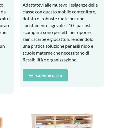
to
Adattatevi alle mutevoli esigenze della
 da
classe con questo mobile contenitore,
 altri
dotato di robuste ruote per uno
durare
spostamento agevole. I 10 spaziosi
e per
scomparti sono perfetti per riporre
zaini, scarpe e giocattoli, rendendolo
 un
una pratica soluzione per asili nido e
scuole materne che necessitano di
flessibilità e organizzazione.
Per saperne di più