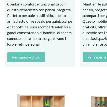
Combina comfort e funzionalità con
Mantieni le aul
questo armadietto con panca integrata.
pensili, proget
Perfetto per aule o asili nido, questo
scomparti per g
armadietto offre spazio per zaini, scarpe
Questo mobilett
e cappotti nei suoi scomparti inferiori e
praticità, offr
ganci, consentendo ai bambini di sedersi
durevole per l'
comodamente mentre organizzano i
qualsiasi spazi
loro effetti personali.
un ambiente pu
Per saperne di più
Per saperne 