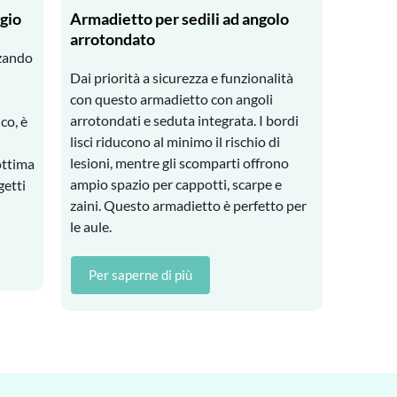
ggio
Armadietto per sedili ad angolo
arrotondato
zzando
Dai priorità a sicurezza e funzionalità
con questo armadietto con angoli
arrotondati e seduta integrata. I bordi
co, è
lisci riducono al minimo il rischio di
lesioni, mentre gli scomparti offrono
ottima
ampio spazio per cappotti, scarpe e
getti
zaini. Questo armadietto è perfetto per
le aule.
Per saperne di più