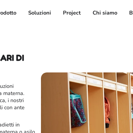
rodotto
Soluzioni
Project
Chi siamo
B
ARI DI
uzioni
la materna.
a, i nostri
li con ante
dietti in
materna o asilo