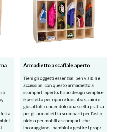
rna
Armadietto a scaffale aperto
Tieni gli oggetti essenziali ben visibili e
accessibili con questo armadietto a
rti
scomparti aperto. Il suo design semplice
e,
è perfetto per riporre lunchbox, zaini e
giocattoli, rendendolo una scelta pratica
rfetta
per gli armadietti a scomparti per l'asilo
mbini
nido o per mobili a scomparti che
ti.
incoraggiano i bambini a gestire i propri