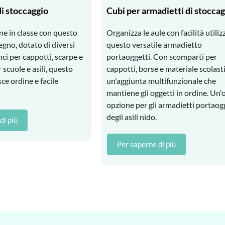
i stoccaggio
Cubi per armadietti di stocca
ne in classe con questo
Organizza le aule con facilità utili
egno, dotato di diversi
questo versatile armadietto
ci per cappotti, scarpe e
portaoggetti. Con scomparti per
r scuole e asili, questo
cappotti, borse e materiale scolasti
ce ordine e facile
un'aggiunta multifunzionale che
mantiene gli oggetti in ordine. Un'
opzione per gli armadietti portaog
degli asili nido.
di più
Per saperne di più