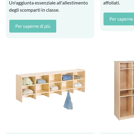
Un'aggiunta essenziale all'allestimento
affollati.
degli scomparti in classe.
Per saperne 
Per saperne di più