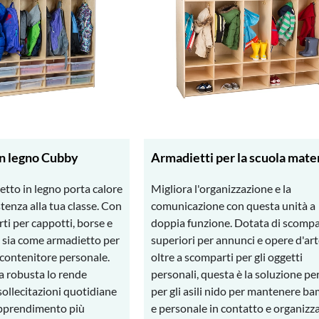
n legno Cubby
Armadietti per la scuola mate
tto in legno porta calore
Migliora l'organizzazione e la
stenza alla tua classe. Con
comunicazione con questa unità a
ti per cappotti, borse e
doppia funzione. Dotata di scompa
e sia come armadietto per
superiori per annunci e opere d'art
 contenitore personale.
oltre a scomparti per gli oggetti
a robusta lo rende
personali, questa è la soluzione pe
 sollecitazioni quotidiane
per gli asili nido per mantenere ba
 apprendimento più
e personale in contatto e organizza