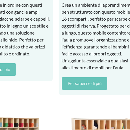
e in ordine con questi
Crea un ambiente di apprendimen
tati con ganci e ampi
ben strutturato con questo mobile
iacche, sciarpe e cappelli.
16 scomparti, perfetto per scarpe o
o in legno unisce stile e
oggetti di riserva. Progettato per 
endo una soluzione
a lungo, questo mobile contenitor
asilo nido. Perfetto per
l'aula promuove l'organizzazione e
o didattico che valorizzi
l'efficienza, garantendo ai bambini
lito e ordinato.
facile accesso ai propri oggetti.
Un'aggiunta essenziale a qualsiasi
allestimento di mobili per l'aula.
di più
Per saperne di più