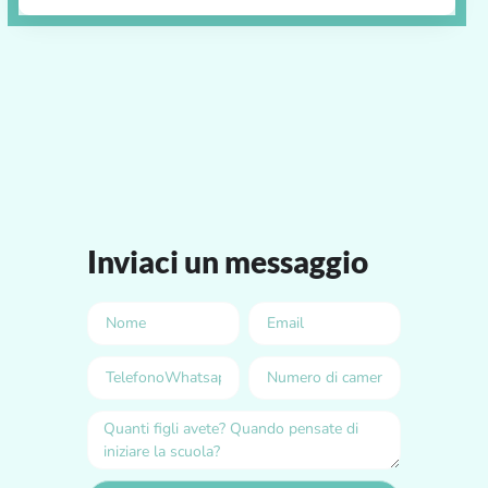
Inviaci un messaggio