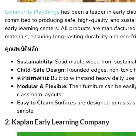
Community Playthings
has been a leader in early chi
committed to producing safe, high-quality, and sustai
early learning centers. All products are manufactured
materials, ensuring long-lasting durability and eco-fr
คุณสมบัติหลัก
Sustainability:
Solid maple wood from sustainable
Child-Safe Design:
Rounded edges, non-toxic fi
ความทนทาน:
Built to withstand heavy daily use
Modular & Flexible:
Their furniture can be easi
classroom layouts.
Easy to Clean:
Surfaces are designed to resist 
simple.
2. Kaplan Early Learning Company