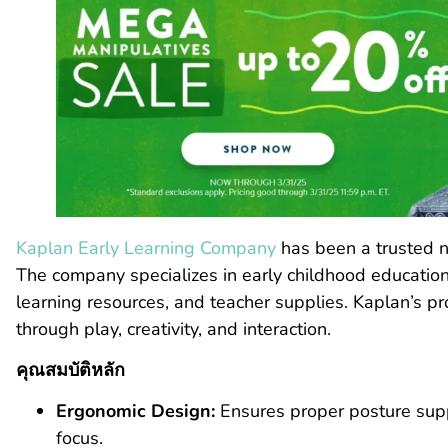
Kaplan Early Learning Company
has been a trusted n
The company specializes in early childhood education 
learning resources, and teacher supplies. Kaplan’s p
through play, creativity, and interaction.
คุณสมบัติหลัก
Ergonomic Design:
Ensures proper posture supp
focus.