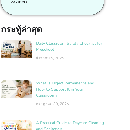
เพลย์ยิม
กระทู้ล่าสุด
Daily Classroom Safety Checklist for
Preschool
สิงหาคม 6, 2026
What Is Object Permanence and
How to Support It in Your
Classroom?
กรกฎาคม 30, 2026
A Practical Guide to Daycare Cleaning
and Sanitation