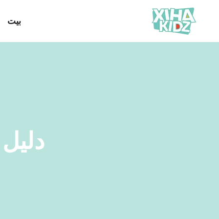
بيت
دليل 