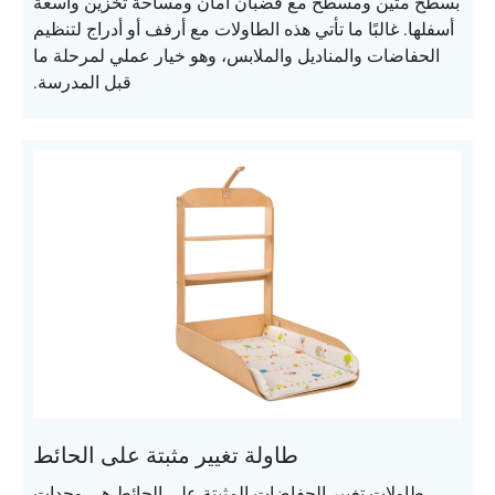
بسطح متين ومسطح مع قضبان أمان ومساحة تخزين واسعة
أسفلها. غالبًا ما تأتي هذه الطاولات مع أرفف أو أدراج لتنظيم
الحفاضات والمناديل والملابس، وهو خيار عملي لمرحلة ما
قبل المدرسة.
طاولة تغيير مثبتة على الحائط
طاولات تغيير الحفاضات المثبتة على الحائط هي وحدات