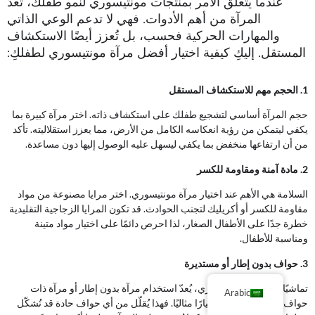
عندما يتعلق الأمر بمنتجات مونتيسوري لنمو طفلك، تُعدّ
المرآة من أهم الأدوات. فهي لا تدعم الوعي الذاتي
والمهارات الحركية فحسب، بل تُعزز أيضًا الاستكشاف
المستقل. إليكِ كيفية اختيار أفضل مرآة مونتيسوري لطفلكِ:
1. الحجم مهم للاستكشاف المستقل
حجم المرآة أساسي لتشجيع طفلك على استكشاف ذاته. اختر مرآة كبيرة بما
يكفي ليتمكن من رؤية انعكاسه الكامل من الأرض، مما يعزز استقلاليته. تأكد
من أن ارتفاعها منخفض بما يكفي ليسهل عليه الوصول إليها دون مساعدة.
2. مادة آمنة ومقاومة للكسر
السلامة هي الأهم عند اختيار مرآة مونتيسوري. اختر مرايا مصنوعة من مواد
مقاومة للكسر أو أكريليك لتجنب الحوادث. قد تكون المرايا الزجاجية التقليدية
خطرة جدًا على الأطفال الصغار، لذا احرص دائمًا على اختيار مواد متينة
ومناسبة للأطفال.
3. حواف بدون إطار أو مستديرة
تماشيًا مع مبادئ مونتيسوري، يُعدّ استخدام مرآة بدون إطار أو مرآة ذات
Arabic
حواف ناعمة ومستديرة خيارًا مثاليًا. فهذا يُقلّل من أي حواف حادة قد تُشكّل