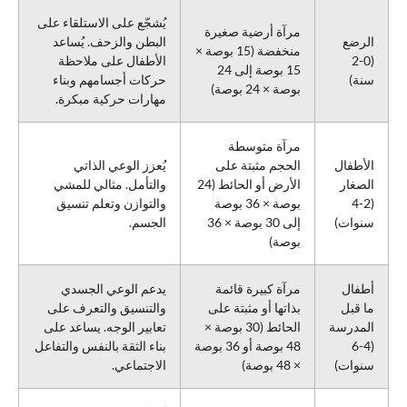
يُشجّع على الاستلقاء على
مرآة أرضية صغيرة
الرضع
البطن والزحف. يُساعد
منخفضة (15 بوصة ×
(0-2
الأطفال على ملاحظة
15 بوصة إلى 24
سنة)
حركات أجسامهم وبناء
بوصة × 24 بوصة)
مهارات حركية مبكرة.
مرآة متوسطة
الأطفال
الحجم مثبتة على
يُعزز الوعي الذاتي
الصغار
الأرض أو الحائط (24
والتأمل. مثالي للمشي
(2-4
بوصة × 36 بوصة
والتوازن وتعلم تنسيق
سنوات)
إلى 30 بوصة × 36
الجسم.
بوصة)
أطفال
مرآة كبيرة قائمة
يدعم الوعي الجسدي
ما قبل
بذاتها أو مثبتة على
والتنسيق والتعرف على
المدرسة
الحائط (30 بوصة ×
تعابير الوجه. يساعد على
(4-6
48 بوصة أو 36 بوصة
بناء الثقة بالنفس والتفاعل
سنوات)
× 48 بوصة)
الاجتماعي.