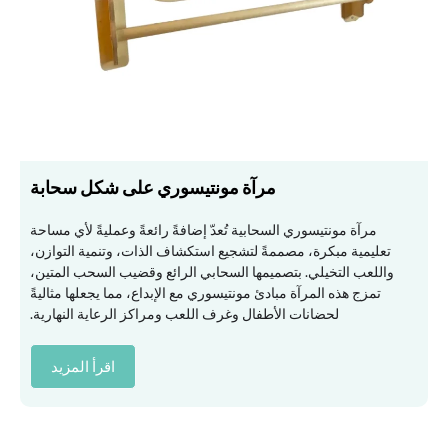
مرآة مونتيسوري على شكل سحابة
مرآة مونتيسوري السحابية تُعدّ إضافةً رائعةً وعمليةً لأي مساحة
تعليمية مبكرة، مصممةً لتشجيع استكشاف الذات، وتنمية التوازن،
واللعب التخيلي. بتصميمها السحابي الرائع وقضيب السحب المتين،
تمزج هذه المرآة مبادئ مونتيسوري مع الإبداع، مما يجعلها مثاليةً
لحضانات الأطفال وغرف اللعب ومراكز الرعاية النهارية.
اقرأ المزيد