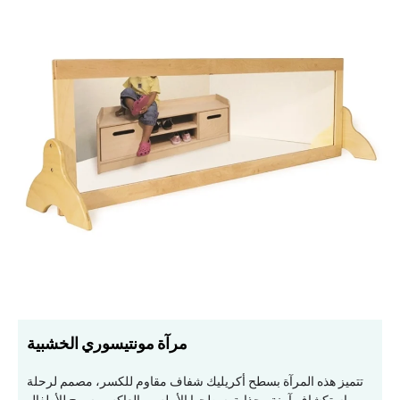
مرآة مونتيسوري الخشبية
تتميز هذه المرآة بسطح أكريليك شفاف مقاوم للكسر، مصمم لرحلة
استكشاف آمنة وجذابة. سطحها الأملس والعاكس يسمح للأطفال