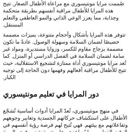
صُممت مرايا مونتيسوري مع مراعاة الأطفال الصغار. تتيح
هذه المرايا للأطفال مراقبة أنفسهم بطريقة متحكمة
وجذابة، مما يعزز الوعي الذاتي والنمو العاطفي والتعلم
المستقل.
تتوفر هذه المرايا بأشكال وأحجام متنوعة، بميزات مصممة
خصيصًا لضمان السلامة وسهولة الوصول. عادةً ما تكون
مصممة بزجاج مقاوم للكسر، وزوايا مستديرة، ومواد غير
سامة لضمان السلامة في الفصل الدراسي أو المنزل. كما
تُعد مرايا مونتيسوري أداة ممتازة لتشجيع الاستقلالية، حيث
تتيح للأطفال مراقبة أفعالهم وفهمها دون الحاجة إلى توجيه
الكبار.
دور المرايا في تعليم مونتيسوري
في منهج مونتيسوري، تُعدّ المرايا أدوات أساسية تُشجّع
الأطفال على استكشاف حركاتهم الجسدية وتعابير وجوههم
وتفاعلاتهم مع بيئتهم. فهي تُتيح لهم فرصة رؤية أنفسهم في
الوقت الفعلي، مما يُساعدهم على تنمية شعور قوي بالهوية