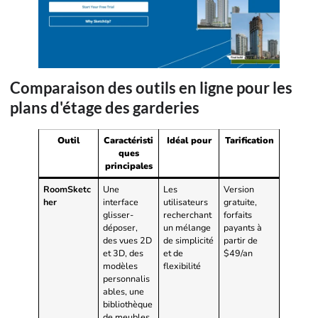
Comparaison des outils en ligne pour les
plans d'étage des garderies
Outil
Caractéristi
Idéal pour
Tarification
ques
principales
RoomSketc
Une
Les
Version
her
interface
utilisateurs
gratuite,
glisser-
recherchant
forfaits
déposer,
un mélange
payants à
des vues 2D
de simplicité
partir de
et 3D, des
et de
$49/an
modèles
flexibilité
personnalis
ables, une
bibliothèque
de meubles