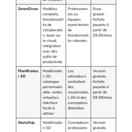
SmartDraw
Modèles
Professionn
Essai
complets,
els ou
gratuit,
fonctionnalit
équipes
forfaits
és de
ayant besoin
payants à
collaboratio
de
partir de
n, basé sur
fonctionnalit
$9.95/mois
le cloud,
és robustes
intégration
avec des
outils de
productivité
Planificateu
Modélisatio
Les
Version
r 5D
n 3D,
utilisateurs
gratuite,
catalogue
souhaitant
forfaits
personnalis
des
payants à
able, visites
visualisation
partir de
virtuelles,
s 3D et des
$9.99/mois
interface
conceptions
facile à
détaillées
utiliser
SketchUp
Modélisatio
Concepteurs
Version
n 3D
professionn
gratuite,