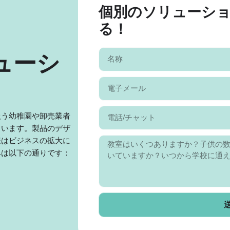
個別のソリューシ
る！
ューシ
扱う幼稚園や卸売業者
ています。製品のデザ
様はビジネスの拡大に
みは以下の通りです：