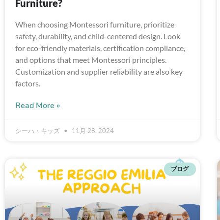
Furniture?
When choosing Montessori furniture, prioritize
safety, durability, and child-centered design. Look
for eco-friendly materials, certification compliance,
and options that meet Montessori principles.
Customization and supplier reliability are also key
factors.
Read More »
シーハ・キッズ
11月 28, 2024
ブログ