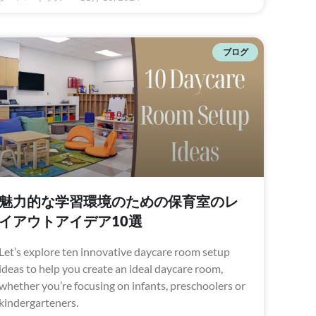
ブログ
魅力的な学習環境のための保育室のレ
イアウトアイデア10選
Let’s explore ten innovative daycare room setup
ideas to help you create an ideal daycare room,
whether you’re focusing on infants, preschoolers or
kindergarteners.