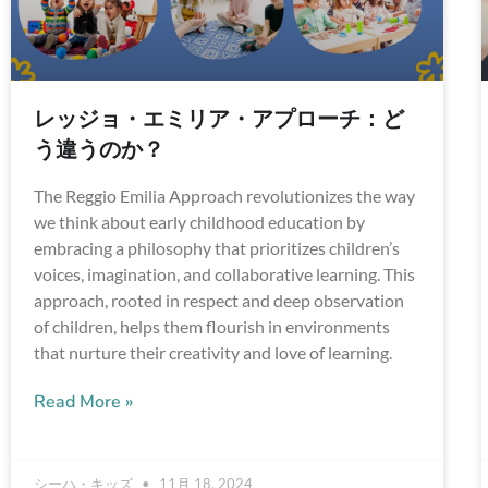
レッジョ・エミリア・アプローチ：ど
う違うのか？
The Reggio Emilia Approach revolutionizes the way
we think about early childhood education by
embracing a philosophy that prioritizes children’s
voices, imagination, and collaborative learning. This
approach, rooted in respect and deep observation
of children, helps them flourish in environments
that nurture their creativity and love of learning.
Read More »
シーハ・キッズ
11月 18, 2024