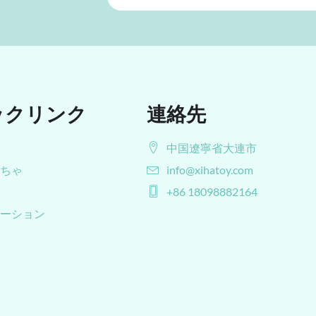
ックリンク
連絡先
中国遼寧省大連市
ちゃ
info@xihatoy.com
+86 18098882164
ーション