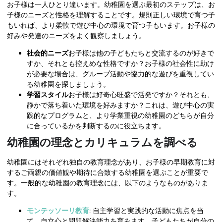
お子様は一人ひとり違います。幼稚園を選ぶ最初のステップは、お
子様のニーズと性格を理解することです。規則正しい環境で育つ子
もいれば、より柔軟で遊び中心の環境で育つ子もいます。お子様の
好みや発達のニーズをよく観察しましょう。
社会的ニーズ
お子様は他の子どもたちと交流するのが好きで
すか、それとも控えめな性格ですか？お子様の社会性に助け
が必要な場合は、グループ活動や協力的な遊びを重視してい
る幼稚園を探しましょう。
学習スタイル
お子様は好奇心旺盛で活発ですか？それとも、
静かで落ち着いた環境を好みますか？これは、遊び中心の実
践的なプログラムと、より学業重視の幼稚園のどちらが自分
に合っているかを判断するのに役立ちます。
幼稚園の理念とカリキュラムを調べる
幼稚園にはそれぞれ独自の教育理念があり、お子様の早期教育に対
するご両親の価値観や期待に合致する幼稚園を選ぶことが重要で
す。一般的な幼稚園の教育理念には、以下のようなものがありま
す。
モンテッソーリ教育
: 自主学習と実践的な活動に焦点を当
て、自立心と問題解決能力を育みます。子どもたちが自分の