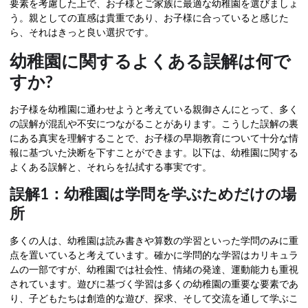
要素を考慮した上で、お子様とご家族に最適な幼稚園を選びましょ
う。親としての直感は貴重であり、お子様に合っていると感じた
ら、それはきっと良い選択です。
幼稚園に関するよくある誤解は何で
すか?
お子様を幼稚園に通わせようと考えている親御さんにとって、多く
の誤解が混乱や不安につながることがあります。こうした誤解の裏
にある真実を理解することで、お子様の早期教育について十分な情
報に基づいた決断を下すことができます。以下は、幼稚園に関する
よくある誤解と、それらを払拭する事実です。
誤解1：幼稚園は学問を学ぶためだけの場
所
多くの人は、幼稚園は読み書きや算数の学習といった学問のみに重
点を置いていると考えています。確かに学問的な学習はカリキュラ
ムの一部ですが、幼稚園では社会性、情緒の発達、運動能力も重視
されています。遊びに基づく学習は多くの幼稚園の重要な要素であ
り、子どもたちは創造的な遊び、探求、そして交流を通して学ぶこ