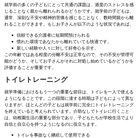
就学前の多くの子どもにとって共通の課題は、過度のストレスを感
じることなく親から離れられるかどうかです。就学前の子どもは、
通常、深刻な不安や精神的苦痛を感じることなく、数時間親から離
れることができます。もしお子さんが以下のような状況であれば、
信頼できる介護者に短期間預けられる
慣れた環境であなたから離れていても快適です。
新しい経験や人々に対して好奇心を示す。
この年齢ではある程度の分離不安は正常なので、その不安が管理可
能かどうか、そしてお子さんがそれに対処し始めているかどうかを
評価することが重要です。
トイレトレーニング
就学準備におけるもう一つの重要な節目は、トイレを一人で使える
ようになることです。この段階に達する時期は子どもによって異な
りますが、ほとんどの子どもは就学前に完全にトイレトレーニング
を終えていると考えられています。介助なしでトイレに行くこと
は、幼稚園生活の重要な部分であり、子どもたちが学校生活でより
自信と自立心を持つようになるのに役立ちます。
トイレを事故なく継続して使用できる