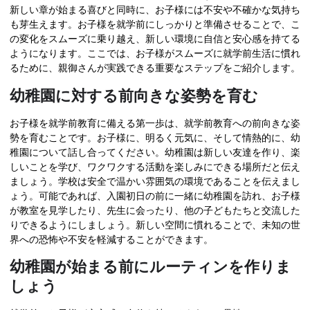
新しい章が始まる喜びと同時に、お子様には不安や不確かな気持ち
も芽生えます。お子様を就学前にしっかりと準備させることで、こ
の変化をスムーズに乗り越え、新しい環境に自信と安心感を持てる
ようになります。ここでは、お子様がスムーズに就学前生活に慣れ
るために、親御さんが実践できる重要なステップをご紹介します。
幼稚園に対する前向きな姿勢を育む
お子様を就学前教育に備える第一歩は、就学前教育への前向きな姿
勢を育むことです。お子様に、明るく元気に、そして情熱的に、幼
稚園について話し合ってください。幼稚園は新しい友達を作り、楽
しいことを学び、ワクワクする活動を楽しみにできる場所だと伝え
ましょう。学校は安全で温かい雰囲気の環境であることを伝えまし
ょう。可能であれば、入園初日の前に一緒に幼稚園を訪れ、お子様
が教室を見学したり、先生に会ったり、他の子どもたちと交流した
りできるようにしましょう。新しい空間に慣れることで、未知の世
界への恐怖や不安を軽減することができます。
幼稚園が始まる前にルーティンを作りま
しょう