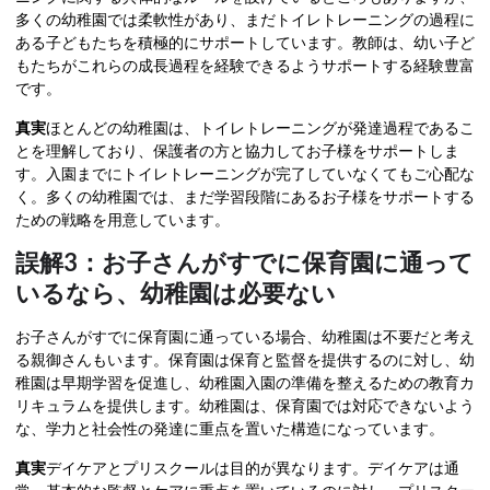
多くの幼稚園では柔軟性があり、まだトイレトレーニングの過程に
ある子どもたちを積極的にサポートしています。教師は、幼い子ど
もたちがこれらの成長過程を経験できるようサポートする経験豊富
です。
真実
ほとんどの幼稚園は、トイレトレーニングが発達過程であるこ
とを理解しており、保護者の方と協力してお子様をサポートしま
す。入園までにトイレトレーニングが完了していなくてもご心配な
く。多くの幼稚園では、まだ学習段階にあるお子様をサポートする
ための戦略を用意しています。
誤解3：お子さんがすでに保育園に通って
いるなら、幼稚園は必要ない
お子さんがすでに保育園に通っている場合、幼稚園は不要だと考え
る親御さんもいます。保育園は保育と監督を提供するのに対し、幼
稚園は早期学習を促進し、幼稚園入園の準備を整えるための教育カ
リキュラムを提供します。幼稚園は、保育園では対応できないよう
な、学力と社会性の発達に重点を置いた構造になっています。
真実
デイケアとプリスクールは目的が異なります。デイケアは通