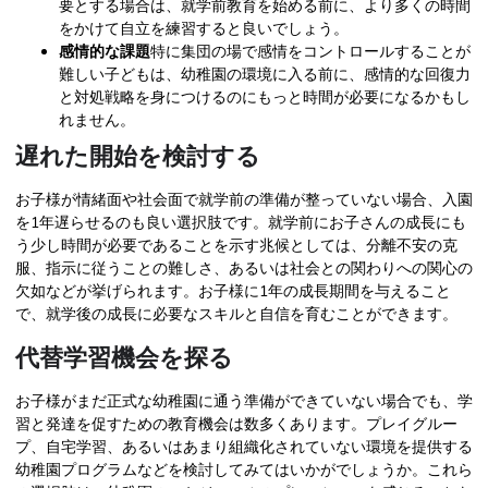
要とする場合は、就学前教育を始める前に、より多くの時間
をかけて自立を練習すると良いでしょう。
感情的な課題
特に集団の場で感情をコントロールすることが
難しい子どもは、幼稚園の環境に入る前に、感情的な回復力
と対処戦略を身につけるのにもっと時間が必要になるかもし
れません。
遅れた開始を検討する
お子様が情緒面や社会面で就学前の準備が整っていない場合、入園
を1年遅らせるのも良い選択肢です。就学前にお子さんの成長にも
う少し時間が必要であることを示す兆候としては、分離不安の克
服、指示に従うことの難しさ、あるいは社会との関わりへの関心の
欠如などが挙げられます。お子様に1年の成長期間を与えること
で、就学後の成長に必要なスキルと自信を育むことができます。
代替学習機会を探る
お子様がまだ正式な幼稚園に通う準備ができていない場合でも、学
習と発達を促すための教育機会は数多くあります。プレイグルー
プ、自宅学習、あるいはあまり組織化されていない環境を提供する
幼稚園プログラムなどを検討してみてはいかがでしょうか。これら