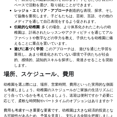
ペースで活動を選び、取り組むことができます。
レッジョ・エミリア・アプローチ
創造的な表現、探求、そし
て協働を重視します。子どもたちは、芸術、言語、その他の
メディアを通して自己表現をするよう促されます。
伝統的な幼稚園
: 多くの場合、より体系化されたこれらの幼
稚園は、計画されたレッスンやアクティビティを通じてアル
ファベットや数字などの学力を教え、子供たちを幼稚園に備
えることに重点を置いています。
遊びに基づく学習
: このアプローチは、
遊びを通じた学習を
重視し、あまり構造化されていない環境で子供たちが社会
的、感情的、認知的スキルを探求し、発達させることを奨励
します。
場所、スケジュール、費用
幼稚園を選ぶ際には、場所、営業時間、費用といった実用的な側面
も考慮しましょう。幼稚園のスケジュールがご家族の生活リズムに
どう合っているかを考えてみましょう。送迎は便利ですか？必要に
応じて、柔軟な時間制やパートタイムのオプションはありますか？
費用も考慮すべき重要な要素です。幼稚園は大きな経済的投資とな
る可能性があるため、予算を見直し、支払える金額を把握しましょ