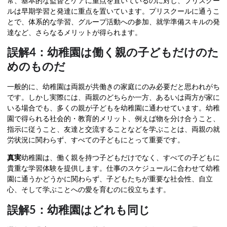
常、基本的な監督とケアに重点を置いているのに対し、プリスクー
ルは早期学習と発達に重点を置いています。プリスクールに通うこ
とで、体系的な学習、グループ活動への参加、就学準備スキルの発
達など、さらなるメリットが得られます。
誤解4：幼稚園は働く親の子どもだけのた
めのものだ
一般的に、幼稚園は両親が共働きの家庭にのみ必要だと思われがち
です。しかし実際には、両親のどちらか一方、あるいは両方が家に
いる場合でも、多くの親が子どもを幼稚園に通わせています。幼稚
園で得られる社会的・教育的メリット、例えば物を分け合うこと、
指示に従うこと、友達と交流することなどを学ぶことは、両親の就
労状況に関わらず、すべての子どもにとって重要です。
真実
幼稚園は、働く親を持つ子どもだけでなく、すべての子どもに
貴重な学習体験を提供します。仕事のスケジュールに合わせて幼稚
園に通うかどうかに関わらず、子どもたちが重要な社会性、自立
心、そして学ぶことへの愛を育むのに役立ちます。
誤解5：幼稚園はどれも同じ