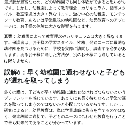
選択肢が豊富なため、どの幼稚園でも同じ体験ができると思いがち
です。しかし、幼稚園によって教育理念、カリキュラム、指導スタ
イル、教室環境は大きく異なります。遊び中心の幼稚園、モンテッ
ソーリ教育、あるいは学業重視の幼稚園など、幼児教育へのアプロ
ーチは、お子様の体験に大きな影響を与えます。
真実：
幼稚園によって教育理念やカリキュラムは大きく異なりま
す。保護者は、お子様の学習スタイル、性格、発達ニーズに最適な
幼稚園を見つけるために、学校を実際に訪問し、調査する必要があ
ります。あるお子様に適した方法が、別のお子様にも適していると
は限りません。
誤解6：早く幼稚園に通わせないと子ども
が遅れを取ってしまう
多くの親は、子どもが早く幼稚園に通わせなければならないという
プレッシャーを感じています。あまりにも長く待たせると学業で遅
れを取ってしまうのではないかと心配しているからです。しかし、
研究によると、幼児教育は、単に学業成績に焦点を当てるのではな
く、発達段階に適切で、子どものニーズに合わせた教育を行うこと
で最も効果的であることが分かっています。