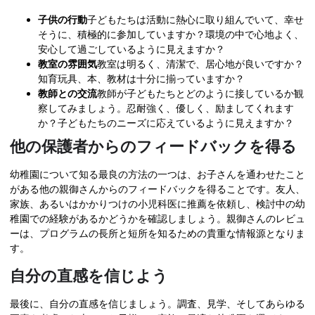
子供の行動
子どもたちは活動に熱心に取り組んでいて、幸せ
そうに、積極的に参加していますか？環境の中で心地よく、
安心して過ごしているように見えますか？
教室の雰囲気
教室は明るく、清潔で、居心地が良いですか？
知育玩具、本、教材は十分に揃っていますか？
教師との交流
教師が子どもたちとどのように接しているか観
察してみましょう。忍耐強く、優しく、励ましてくれます
か？子どもたちのニーズに応えているように見えますか？
他の保護者からのフィードバックを得る
幼稚園について知る最良の方法の一つは、お子さんを通わせたこと
がある他の親御さんからのフィードバックを得ることです。友人、
家族、あるいはかかりつけの小児科医に推薦を依頼し、検討中の幼
稚園での経験があるかどうかを確認しましょう。親御さんのレビュ
ーは、プログラムの長所と短所を知るための貴重な情報源となりま
す。
自分の直感を信じよう
最後に、自分の直感を信じましょう。調査、見学、そしてあらゆる