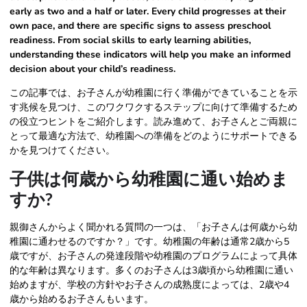
early as two and a half or later. Every child progresses at their
own pace, and there are specific signs to assess preschool
readiness. From social skills to early learning abilities,
understanding these indicators will help you make an informed
decision about your child’s readiness.
この記事では、お子さんが幼稚園に行く準備ができていることを示
す兆候を見つけ、このワクワクするステップに向けて準備するため
の役立つヒントをご紹介します。読み進めて、お子さんとご両親に
とって最適な方法で、幼稚園への準備をどのようにサポートできる
かを見つけてください。
子供は何歳から幼稚園に通い始めま
すか?
親御さんからよく聞かれる質問の一つは、「お子さんは何歳から幼
稚園に通わせるのですか？」です。幼稚園の年齢は通常2歳から5
歳ですが、お子さんの発達段階や幼稚園のプログラムによって具体
的な年齢は異なります。多くのお子さんは3歳頃から幼稚園に通い
始めますが、学校の方針やお子さんの成熟度によっては、2歳や4
歳から始めるお子さんもいます。