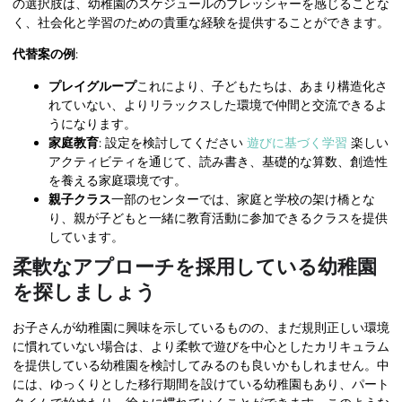
の選択肢は、幼稚園のスケジュールのプレッシャーを感じることな
く、社会化と学習のための貴重な経験を提供することができます。
代替案の例
:
プレイグループ
これにより、子どもたちは、あまり構造化さ
れていない、よりリラックスした環境で仲間と交流できるよ
うになります。
家庭教育
: 設定を検討してください
遊びに基づく学習
楽しい
アクティビティを通じて、読み書き、基礎的な算数、創造性
を養える家庭環境です。
親子クラス
一部のセンターでは、家庭と学校の架け橋とな
り、親が子どもと一緒に教育活動に参加できるクラスを提供
しています。
柔軟なアプローチを採用している幼稚園
を探しましょう
お子さんが幼稚園に興味を示しているものの、まだ規則正しい環境
に慣れていない場合は、より柔軟で遊びを中心としたカリキュラム
を提供している幼稚園を検討してみるのも良いかもしれません。中
には、ゆっくりとした移行期間を設けている幼稚園もあり、パート