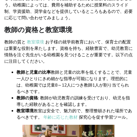
う。幼稚園によっては、費用を補助するために授業料のスライド
制、学資援助、奨学金などを提供しているところもあるので、必要
に応じて問い合わせてみましょう。
教師の資格と教室環境
教師の質と
教室環境
お子様の就学前教育において、保育士の配置
は重要な役割を果たします。資格を持ち、経験豊富で、幼児教育に
情熱を注ぐ先生がいる幼稚園を見つけることが重要です。以下の点
に注目してください。
教師と児童の比率
教師と児童の比率を低くすることで、児童
一人ひとりにきめ細かな指導が可能になります。理想的に
は、幼稚園では児童8～12人につき教師1人が割り当てられ
るべきです。
教師の資格
: 教師が幼児教育の訓練を受けており、幼児を指
導した経験があることを確認します。
教室環境
教室は安全で、魅力的で、整理整頓された場所であ
るべきです。
年齢に応じた教材
探究心を促す学習ツール。