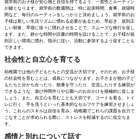
就学前のお子様が安心感と自信を持てるよう、一貫性とルーティン
が鍵となります。就学前の数週間は、特に起床時間、食事、就寝時
間など、毎日のルーティンをしっかりと決めましょう。就学前のお
子様は新しい生活リズムに慣れる必要があるため、早起き、規則正
しい朝食、早寝に徐々に慣れさせることで、スムーズな移行を促し
ます。また、静かな時間や読書の時間を設けることで、お子様が規
則正しい環境に慣れ、指示に従い、活動に参加するよう促すことも
できます。
社会性と自立心を育てる
幼稚園では他の子どもたちとの交流が大切です。そのため、お子様
の社会性を育むことは、成長につながります。お子さまが他の子ど
もたちと分かち合ったり、順番を守ったり、交流したりする練習が
できるような、遊び仲間作りや公園へのお出かけを積極的に促しま
しょう。また、自立心を育むことも大切です。コートを着る、トイ
レに行く、手を洗うといった基本的なセルフケアを練習させましょ
う。これらのスキルは自信を育み、幼稚園でこれらの課題を自力で
こなすことが求められる際に、ストレスを軽減するのに役立ちま
す。
感情と別れについて話す