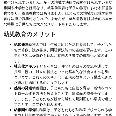
務付けられていません。多くの地域で法律で義務付けられている幼
稚園や小学校とは異なり、就学前教育は子供の教育における任意教
育であり、義務教育ではありません。ほとんどの地域では就学前教
育は法律で義務付けられていませんが、就学前教育は就学前の重要
な時期に子供たちに大きなメリットをもたらします。
幼児教育のメリット
認知発達
幼稚園では、年齢に応じた活動を通して、子どもた
ちの算数、読み書き、問題解決能力の基礎を育みます。この
早期学習は好奇心を育み、将来の学業での成功へと導きま
す。
社会化スキル
子どもたちは、仲間との日々の交流を通して、
共有、協力、対立の解決といった基本的な社会スキルを身に
つけます。これらのスキルは、正規の教育という構造化され
た環境に適応するのに役立ちます。
感情の発達
幼稚園は、子どもたちに自信を育み、感情をコン
トロールする方法を教えることで、情緒面の成長を促しま
す。また、子どもたちが親から離れて規則正しい環境で過ご
すことで、自立心も育みます。
幼稚園の準備
幼稚園は、子どもたちが幼稚園で求められる学
習面と社会面の要求に備えられるよう準備を整えます。体系