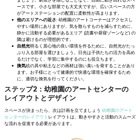
ましょう。窮屈さを感じることなく、自由に動き回れるスペ
ースです。小さな部屋でも大丈夫ですが、広いスペースの方
がアートステーションの配置に柔軟性が高まります。
他のエリアへの近さ
: 幼稚園のアートコーナーはアクセスし
やすい場所にありますが、気を散らすものを減らすために、
静かに活動する必要があるエリア (読書や昼寝ゾーンなど) の
隣は避けるのが理想的です。
自然光
明るく居心地の良い環境を作るために、自然光がたっ
ぷり入る部屋を選びましょう。日光は子供たちの活力を高め
るだけでなく、学習に集中するのにも役立ちます。
換気
絵の具や粘土などの画材は強い臭いを発することがあり
ます。お子様にとって健康的で快適な環境を確保するため
に、適切な換気を行ってください。
ステップ2：幼稚園のアートセンターの
レイアウトとデザイン
スペースが決まったら、次は計画を立てましょう
幼稚園のアート
センターのレイアウト
レイアウトは、動きやすさと活動のスムーズ
な流れを促進する必要があります。