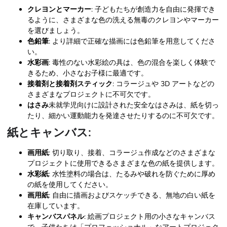
クレヨンとマーカー
: 子どもたちが創造力を自由に発揮でき
るように、さまざまな色の洗える無毒のクレヨンやマーカー
を選びましょう。
色鉛筆
: より詳細で正確な描画には色鉛筆を用意してくださ
い。
水彩画
: 毒性のない水彩絵の具は、色の混合を楽しく体験で
きるため、小さなお子様に最適です。
接着剤と接着剤スティック
: コラージュや 3D アートなどの
さまざまなプロジェクトに不可欠です。
はさみ
未就学児向けに設計された安全なはさみは、紙を切っ
たり、細かい運動能力を発達させたりするのに不可欠です。
紙とキャンバス:
画用紙
: 切り取り、接着、コラージュ作成などのさまざまな
プロジェクトに使用できるさまざまな色の紙を提供します。
水彩紙
: 水性塗料の場合は、たるみや破れを防ぐために厚め
の紙を使用してください。
画用紙
: 自由に描画およびスケッチできる、無地の白い紙を
在庫しています。
キャンバスパネル
: 絵画プロジェクト用の小さなキャンバス