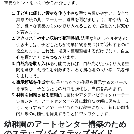
重要なヒントをいくつかご紹介します。
子どもに優しい素材を使う
小さな手でも扱いやすい、安全で
無毒の絵の具、マーカー、道具を選びましょう。布や粘土な
ど、様々な質感のものを取り入れることで、感覚的な探究心
を育みます。
アクセスしやすい収納で整理整頓
: 透明な箱とラベル付きの
引き出しは、子どもたちが簡単に物を見つけて返却するのに
役立ちます。これは、場所を整理整頓するだけでなく、自立
心を育むことにもつながります。
自然光を取り入れる
可能であれば、自然光がたっぷり入る空
間を選び、創造性を刺激する明るく居心地の良い雰囲気を作
りましょう。
表示領域を作成する
: 子どもたちの作品を展示するスペース
を確保し、子どもたちの努力を強化し、自信を高めます。
材料を回転させる
定期的に画材やアクティビティをローテー
ションさせ、アートセンターを常に新鮮な状態に保ちましょ
う。そうすることで、子どもたちは夢中になり、新しい創造
的活動の可能性を発見することにワクワクします。
幼稚園のアートセンター構築のため
のステップバイステップガイド