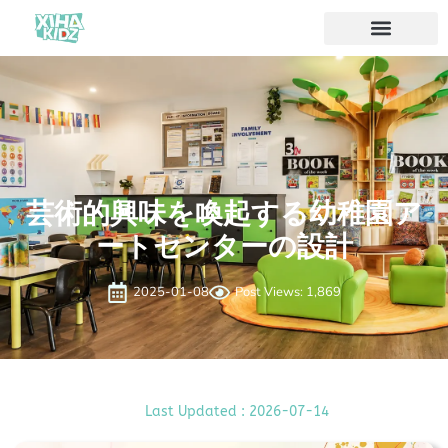
ソリューション
私たちについて
芸術的興味を喚起する幼稚園ア
ートセンターの設計
2025-01-08
Post Views: 1,869
Last Updated : 2026-07-14