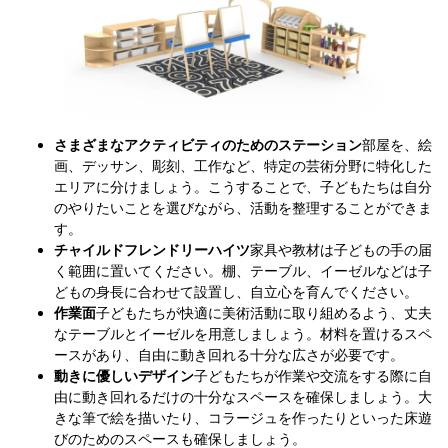
さまざまなアクティビティのためのステーション
部屋を、絵
画、デッサン、彫刻、工作など、特定の芸術分野に特化した
エリアに分けましょう。こうすることで、子どもたちは自分
のやりたいことを選びながら、活動を整理することができま
す。
チャイルドフレンドリーハイツ
家具や教材は子どもの手の届
く範囲に置いてください。棚、テーブル、イーゼルなどは子
どもの身長に合わせて設置し、自立心を育んでください。
作業面
子どもたちが快適に美術活動に取り組めるよう、丈夫
なテーブルとイーゼルを用意しましょう。材料を置けるスペ
ースがあり、自由に動き回れる十分な広さが必要です。
動きに優しいデザイン
子どもたちが作業や交流をする際に自
由に動き回れるだけの十分なスペースを確保しましょう。大
きな筆で絵を描いたり、コラージュを作ったりといった床遊
びのためのスペースも確保しましょう。