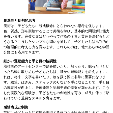
創造性と批判的思考
美術は、子どもたちに既成概念にとらわれない思考を促します。
色、質感、形を実験することで美術を学び、基本的な問題解決能力
を養います。完璧な赤はどうやって作るの？青と黄色を混ぜるとど
うなる？こうしたシンプルな問いを通して、子どもたちは批判的か
つ論理的に考える力を育みます。これらの力は、他のあらゆる学習
分野にも応用できます。
細かい運動能力と手と目の協調性
幼稚園のアートセンターで絵を描いたり、切ったり、貼ったりとい
った活動に取り組む子どもたちは、細かい運動能力を鍛えます。こ
れは、将来、文字を書いたり、物を扱う際に非常に重要になりま
す。絵筆、はさみ、スティックのりなどを手に取ることで、手と目
の協調性が向上し、身体発達と認知発達の基盤が築かれます。こう
した実践的な経験は、子どもたちの創造性を育み、成長に伴って培
われていく重要なスキルを育みます。
感情表現と制御
芸術は子どもたちに感情を表現する強力な手段を提供します。幼い