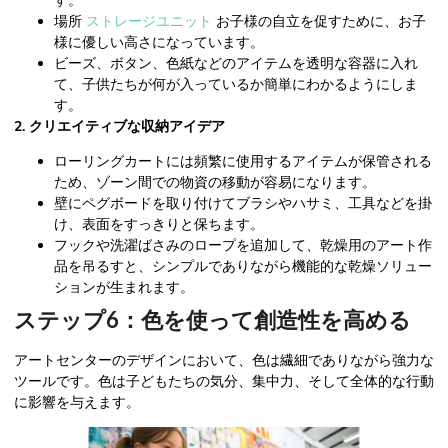
す。
場所
ストレージユニット
お子様の自立を促すために、お子
様に優しい高さになっています。
ビーズ、ボタン、色紙などのアイテムを透明な容器に入れ
て、子供たちが何が入っているか簡単にわかるようにしま
す。
2. クリエイティブな収納アイデア
ローリングカートには頻繁に使用するアイテムが保管される
ため、ゾーン間での物資の移動が容易になります。
壁にペグボードを取り付けてブラシやハサミ、工具などを掛
け、表面をすっきりと保ちます。
フックや洗濯ばさみのロープを追加して、乾燥用のアート作
品を吊るすと、シンプルでありながら機能的な乾燥ソリュー
ションが生まれます。
ステップ6：色を使って創造性を高める
アートセンターのデザインにおいて、色は繊細でありながら強力な
ツールです。色は子どもたちの気分、集中力、そして全体的な行動
に影響を与えます。