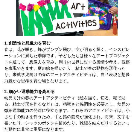
1. 創造性と想像力を育む
春は、花が咲き、蜂がブンブン飛び、空が明るく輝く、インスピレ
ーションに満ちた季節です。子どもたちは様々なアートプロジェク
トを通して、想像力を育み、周りの世界に対する感情や考え、観察
を表現できます。庭の絵を描いたり、粘土で春の動物を形作った
り、未就学児向けの春のアートアクティビティは、自己表現と想像
力豊かな思考を育む場となります。
2. 細かい運動能力を高める
幼児向けの春のアートアクティビティ（絵を描く、切る、糊で貼
る、粘土で形を作るなど）は、精密さと協調性を必要とし、幼児の
微細運動能力の発達に役立ちます。これらのアクティビティは、小
さな手の動きを伴うため、手と指の筋肉が強化され、将来、文字を
書いたり、シャツのボタンを留めたり、靴紐を結んだりするといっ
た動作に非常に重要になります。