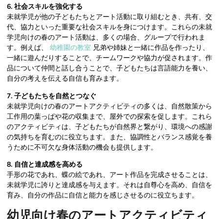
6. 社会スキルを強化する
未就学児が他の子どもたちとアート活動に取り組むとき、共有、交
代、協力といった重要な社会スキルを身につけます。これらの未就
学児向けの春のアート活動は、多くの場合、グループで行われま
す。例えば、
幼稚園の教室
兄弟や姉妹と一緒に作品を作ったり、
一緒に遊んだりすることで、チームワークや協力が促されます。作
品について仲間と話し合うことで、子どもたちは言語能力を養い、
自分の考えを伝える自信も育みます。
7. 子どもたちを自然とつなぐ
未就学児向けの春のアートアクティビティの多くは、自然散策から
工作用の葉っぱや花の収集まで、屋外での探索を促します。これら
のアクティビティは、子どもたちが自然界と繋がり、環境への感謝
の気持ちを育むのに役立ちます。また、協調性とバランス感覚を養
うために不可欠な身体活動の機会も提供します。
8. 自信と達成感を高める
手形の花であれ、蝶の絵であれ、アート作品を完成させることは、
未就学児に誇りと達成感を与えます。それは自尊心を高め、自信を
育み、自分の作品に自信と能力を感じさせるのに役立ちます。
幼児向け春のアートアクティビティ