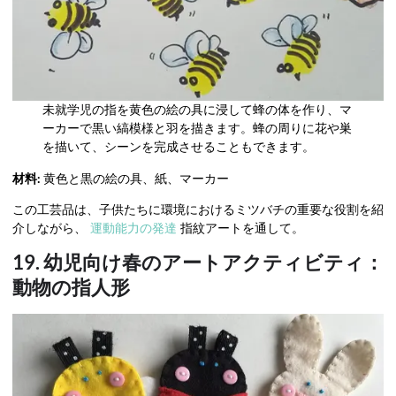
未就学児の指を黄色の絵の具に浸して蜂の体を作り、マ
ーカーで黒い縞模様と羽を描きます。蜂の周りに花や巣
を描いて、シーンを完成させることもできます。
材料:
黄色と黒の絵の具、紙、マーカー
この工芸品は、子供たちに環境におけるミツバチの重要な役割を紹
介しながら、
運動能力の発達
指紋アートを通して。
19. 幼児向け春のアートアクティビティ：
動物の指人形