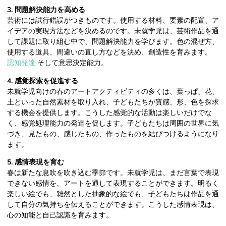
3. 問題解決能力を高める
芸術には試行錯誤がつきものです。使用する材料、要素の配置、ア
イデアの実現方法などを決めるのです。未就学児は、芸術作品を通
して課題に取り組む中で、問題解決能力を学びます。色の混ぜ方、
使用する道具、間違いの直し方などを決め、創造性を育みます。
認知発達
そして意思決定能力。
4. 感覚探索を促進する
未就学児向けの春のアートアクティビティの多くは、葉っぱ、花、
土といった自然素材を取り入れ、子どもたちが質感、形、色を探求
する機会を提供します。こうした感覚的な活動は楽しいだけでな
く、感覚処理能力の発達を促します。子どもたちは周囲の世界に気
づき、見たもの、感じたもの、作ったものを結びつけるようになり
ます。
5. 感情表現を育む
春は新たな息吹を吹き込む季節です。未就学児は、まだ言葉で表現
できない感情を、アートを通して表現することができます。明るく
楽しい絵でも、雑然とした抽象的な絵でも、子どもたちは作品を通
して自分の気持ちを伝えることができます。こうした感情表現は、
心の知能と自己認識を育みます。