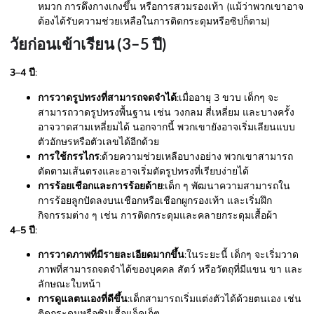
หมวก การดึงกางเกงขึ้น หรือการสวมรองเท้า (แม้ว่าพวกเขาอาจ
ต้องได้รับความช่วยเหลือในการติดกระดุมหรือซิปก็ตาม)
วัยก่อนเข้าเรียน (3–5 ปี)
3–4 ปี
:
การวาดรูปทรงที่สามารถจดจำได้
:เมื่ออายุ 3 ขวบ เด็กๆ จะ
สามารถวาดรูปทรงพื้นฐาน เช่น วงกลม สี่เหลี่ยม และบางครั้ง
อาจวาดสามเหลี่ยมได้ นอกจากนี้ พวกเขายังอาจเริ่มเลียนแบบ
ตัวอักษรหรือตัวเลขได้อีกด้วย
การใช้กรรไกร
:ด้วยความช่วยเหลือบางอย่าง พวกเขาสามารถ
ตัดตามเส้นตรงและอาจเริ่มตัดรูปทรงที่เรียบง่ายได้
การร้อยเชือกและการร้อยด้าย
:เด็ก ๆ พัฒนาความสามารถใน
การร้อยลูกปัดลงบนเชือกหรือเชือกผูกรองเท้า และเริ่มฝึก
กิจกรรมต่าง ๆ เช่น การติดกระดุมและคลายกระดุมเสื้อผ้า
4–5 ปี
:
การวาดภาพที่มีรายละเอียดมากขึ้น
:ในระยะนี้ เด็กๆ จะเริ่มวาด
ภาพที่สามารถจดจำได้ของบุคคล สัตว์ หรือวัตถุที่มีแขน ขา และ
ลักษณะใบหน้า
การดูแลตนเองที่ดีขึ้น
:เด็กสามารถเริ่มแต่งตัวได้ด้วยตนเอง เช่น
ติดกระดุมหรือซิปเสื้อแจ็คเก็ต