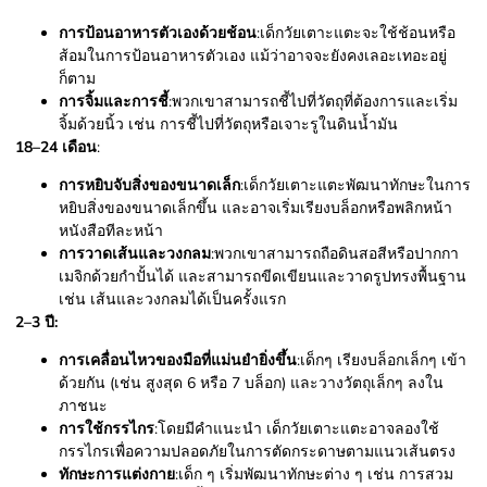
การป้อนอาหารตัวเองด้วยช้อน
:เด็กวัยเตาะแตะจะใช้ช้อนหรือ
ส้อมในการป้อนอาหารตัวเอง แม้ว่าอาจจะยังคงเลอะเทอะอยู่
ก็ตาม
การจิ้มและการชี้
:พวกเขาสามารถชี้ไปที่วัตถุที่ต้องการและเริ่ม
จิ้มด้วยนิ้ว เช่น การชี้ไปที่วัตถุหรือเจาะรูในดินน้ำมัน
18–24 เดือน
:
การหยิบจับสิ่งของขนาดเล็ก
:เด็กวัยเตาะแตะพัฒนาทักษะในการ
หยิบสิ่งของขนาดเล็กขึ้น และอาจเริ่มเรียงบล็อกหรือพลิกหน้า
หนังสือทีละหน้า
การวาดเส้นและวงกลม
:พวกเขาสามารถถือดินสอสีหรือปากกา
เมจิกด้วยกำปั้นได้ และสามารถขีดเขียนและวาดรูปทรงพื้นฐาน
เช่น เส้นและวงกลมได้เป็นครั้งแรก
2–3 ปี:
การเคลื่อนไหวของมือที่แม่นยำยิ่งขึ้น
:เด็กๆ เรียงบล็อกเล็กๆ เข้า
ด้วยกัน (เช่น สูงสุด 6 หรือ 7 บล็อก) และวางวัตถุเล็กๆ ลงใน
ภาชนะ
การใช้กรรไกร
:โดยมีคำแนะนำ เด็กวัยเตาะแตะอาจลองใช้
กรรไกรเพื่อความปลอดภัยในการตัดกระดาษตามแนวเส้นตรง
ทักษะการแต่งกาย
:เด็ก ๆ เริ่มพัฒนาทักษะต่าง ๆ เช่น การสวม