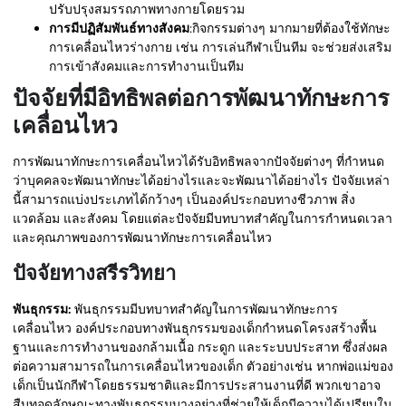
ปรับปรุงสมรรถภาพทางกายโดยรวม
การมีปฏิสัมพันธ์ทางสังคม
:กิจกรรมต่างๆ มากมายที่ต้องใช้ทักษะ
การเคลื่อนไหวร่างกาย เช่น การเล่นกีฬาเป็นทีม จะช่วยส่งเสริม
การเข้าสังคมและการทำงานเป็นทีม
ปัจจัยที่มีอิทธิพลต่อการพัฒนาทักษะการ
เคลื่อนไหว
การพัฒนาทักษะการเคลื่อนไหวได้รับอิทธิพลจากปัจจัยต่างๆ ที่กำหนด
ว่าบุคคลจะพัฒนาทักษะได้อย่างไรและจะพัฒนาได้อย่างไร ปัจจัยเหล่า
นี้สามารถแบ่งประเภทได้กว้างๆ เป็นองค์ประกอบทางชีวภาพ สิ่ง
แวดล้อม และสังคม โดยแต่ละปัจจัยมีบทบาทสำคัญในการกำหนดเวลา
และคุณภาพของการพัฒนาทักษะการเคลื่อนไหว
ปัจจัยทางสรีรวิทยา
พันธุกรรม:
พันธุกรรมมีบทบาทสำคัญในการพัฒนาทักษะการ
เคลื่อนไหว องค์ประกอบทางพันธุกรรมของเด็กกำหนดโครงสร้างพื้น
ฐานและการทำงานของกล้ามเนื้อ กระดูก และระบบประสาท ซึ่งส่งผล
ต่อความสามารถในการเคลื่อนไหวของเด็ก ตัวอย่างเช่น หากพ่อแม่ของ
เด็กเป็นนักกีฬาโดยธรรมชาติและมีการประสานงานที่ดี พวกเขาอาจ
สืบทอดลักษณะทางพันธุกรรมบางอย่างที่ช่วยให้เด็กมีความได้เปรียบใน