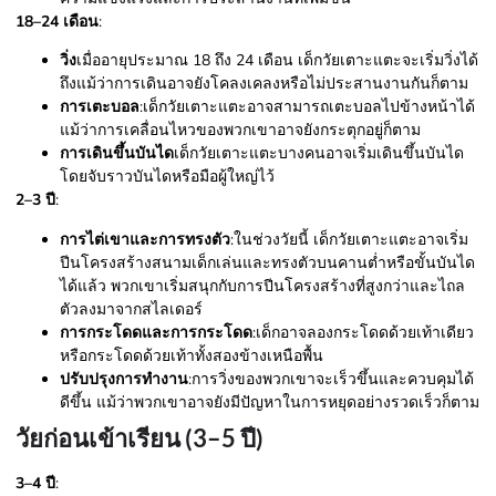
18–24 เดือน
:
วิ่ง
เมื่ออายุประมาณ 18 ถึง 24 เดือน เด็กวัยเตาะแตะจะเริ่มวิ่งได้
ถึงแม้ว่าการเดินอาจยังโคลงเคลงหรือไม่ประสานงานกันก็ตาม
การเตะบอล
:เด็กวัยเตาะแตะอาจสามารถเตะบอลไปข้างหน้าได้
แม้ว่าการเคลื่อนไหวของพวกเขาอาจยังกระตุกอยู่ก็ตาม
การเดินขึ้นบันได
เด็กวัยเตาะแตะบางคนอาจเริ่มเดินขึ้นบันได
โดยจับราวบันไดหรือมือผู้ใหญ่ไว้
2–3 ปี
:
การไต่เขาและการทรงตัว
:ในช่วงวัยนี้ เด็กวัยเตาะแตะอาจเริ่ม
ปีนโครงสร้างสนามเด็กเล่นและทรงตัวบนคานต่ำหรือขั้นบันได
ได้แล้ว พวกเขาเริ่มสนุกกับการปีนโครงสร้างที่สูงกว่าและไถล
ตัวลงมาจากสไลเดอร์
การกระโดดและการกระโดด
:เด็กอาจลองกระโดดด้วยเท้าเดียว
หรือกระโดดด้วยเท้าทั้งสองข้างเหนือพื้น
ปรับปรุงการทำงาน
:การวิ่งของพวกเขาจะเร็วขึ้นและควบคุมได้
ดีขึ้น แม้ว่าพวกเขาอาจยังมีปัญหาในการหยุดอย่างรวดเร็วก็ตาม
วัยก่อนเข้าเรียน (3–5 ปี)
3–4 ปี
: