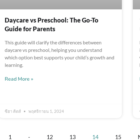
Daycare vs Preschool: The Go-To
Guide for Parents
This guide will clarify the differences between
daycare vs preschool, helping you understand
which option best supports your child’s growth and
learning.
Read More »
ซีฮา คิดส์
พฤศจิกายน 1, 2024
1
-
12
13
14
15