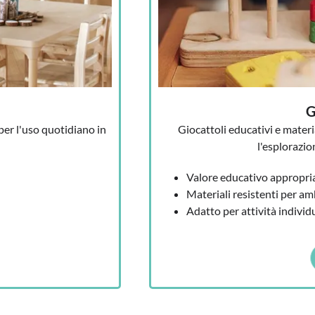
G
per l'uso quotidiano in
Giocattoli educativi e materi
l'esplorazio
Valore educativo appropria
Materiali resistenti per amb
Adatto per attività individ
lus, luctus nec ullamcorper mattis, pulvinar dapibus leo.