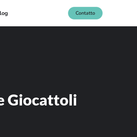
log
Contatto
e Giocattoli