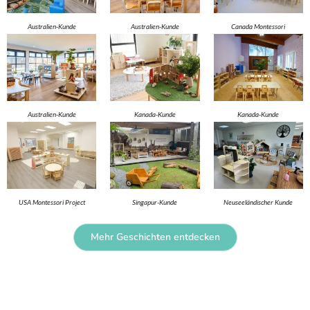
Australien-Kunde
Australien-Kunde
Canada Montessori
Project
Australien-Kunde
Kanada-Kunde
Kanada-Kunde
USA Montessori Project
Singapur-Kunde
Neuseeländischer Kunde
Mehr Geschichten entdecken