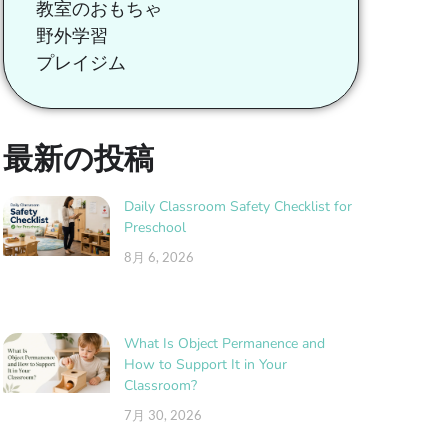
教室のおもちゃ
野外学習
プレイジム
最新の投稿
Daily Classroom Safety Checklist for
Preschool
8月 6, 2026
What Is Object Permanence and
How to Support It in Your
Classroom?
7月 30, 2026