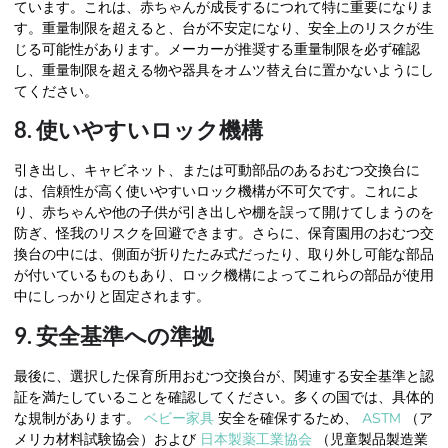
ています。これは、赤ちゃんが成長するにつれて特に重要になりま
す。重量制限を超えると、台が不安定になり、安全上のリスクが生
じる可能性があります。メーカーが推奨する重量制限を必ず確認
し、重量制限を超える物や器具をオムツ替え台に置かないようにし
てください。
8. 使いやすいロック機構
引き出し、キャビネット、または可動部品のあるおむつ交換台に
は、信頼性が高く使いやすいロック機構が不可欠です。これによ
り、赤ちゃんや他の子供が引き出しや棚を誤って開けてしまうのを
防ぎ、怪我のリスクを回避できます。さらに、保育園用のおむつ交
換台の中には、側面が折りたたみ式だったり、取り外し可能な部品
が付いているものもあり、ロック機構によってこれらの部品が使用
中にしっかりと固定されます。
9. 安全基準への準拠
最後に、選択した保育所用おむつ交換台が、関連する安全基準と認
証を満たしていることを確認してください。多くの国では、具体的
な規制があります。
ベビー家具
安全を確保するため、
ASTM
（ア
メリカ材料試験協会）および
日本製薬工業協会
（児童製品製造業