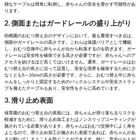
雑なテーブルは簡単に転倒し、赤ちゃんの安全を脅かす可能性があ
ります。
2. 側面またはガードレールの盛り上がり
幼稚園のおむつ替え台のデザインにおいて、最も重視すべき点は、
側面やガードレールの高さです。これらは保護バリアとして機能
し、おむつ交換中に赤ちゃんが台から転落するのを防ぎます。ガー
ドレールは安全性を確保できる高さが必要ですが、赤ちゃんへのア
クセスを妨げるほど高くてはいけません。通常、ガードレールはお
むつ替え台の長さに沿って設置し、安全な境界を確保するために少
なくとも5～10cmの高さが必要です。さらに、おむつ替え中に赤ち
ゃんをしっかりと固定するためのバックルシステムや安全ストラッ
プを備えたテーブルもあり、安全性をさらに高めています。
3. 滑り止め表面
保育園のおむつ替え台の表面には、赤ちゃんが滑り落ちるリスクを
軽減するために、滑り止め加工またはノンスリップコーティングが
施されている必要があります。赤ちゃんはおむつ交換中によく身を
よじるので、滑り止め加工が施された表面であれば、赤ちゃんがあ
まり動いてしまうことを防ぐことができます。特に、安全ベルトが