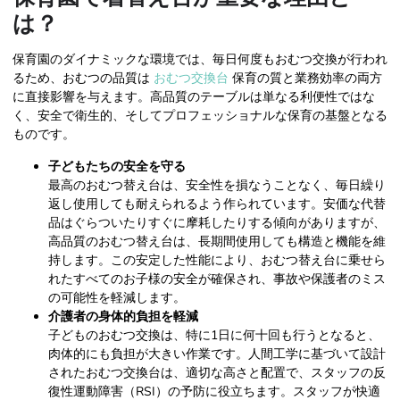
は？
保育園のダイナミックな環境では、毎日何度もおむつ交換が行われ
るため、おむつの品質は
おむつ交換台
保育の質と業務効率の両方
に直接影響を与えます。高品質のテーブルは単なる利便性ではな
く、安全で衛生的、そしてプロフェッショナルな保育の基盤となる
ものです。
子どもたちの安全を守る
最高のおむつ替え台は、安全性を損なうことなく、毎日繰り
返し使用しても耐えられるよう作られています。安価な代替
品はぐらついたりすぐに摩耗したりする傾向がありますが、
高品質のおむつ替え台は、長期間使用しても構造と機能を維
持します。この安定した性能により、おむつ替え台に乗せら
れたすべてのお子様の安全が確保され、事故や保護者のミス
の可能性を軽減します。
介護者の身体的負担を軽減
子どものおむつ交換は、特に1日に何十回も行うとなると、
肉体的にも負担が大きい作業です。人間工学に基づいて設計
されたおむつ交換台は、適切な高さと配置で、スタッフの反
復性運動障害（RSI）の予防に役立ちます。スタッフが快適