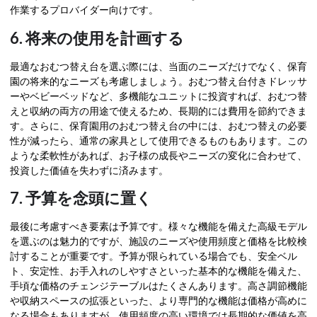
作業するプロバイダー向けです。
6. 将来の使用を計画する
最適なおむつ替え台を選ぶ際には、当面のニーズだけでなく、保育
園の将来的なニーズも考慮しましょう。おむつ替え台付きドレッサ
ーやベビーベッドなど、多機能なユニットに投資すれば、おむつ替
えと収納の両方の用途で使えるため、長期的には費用を節約できま
す。さらに、保育園用のおむつ替え台の中には、おむつ替えの必要
性が減ったら、通常の家具として使用できるものもあります。この
ような柔軟性があれば、お子様の成長やニーズの変化に合わせて、
投資した価値を失わずに済みます。
7. 予算を念頭に置く
最後に考慮すべき要素は予算です。様々な機能を備えた高級モデル
を選ぶのは魅力的ですが、施設のニーズや使用頻度と価格を比較検
討することが重要です。予算が限られている場合でも、安全ベル
ト、安定性、お手入れのしやすさといった基本的な機能を備えた、
手頃な価格のチェンジテーブルはたくさんあります。高さ調節機能
や収納スペースの拡張といった、より専門的な機能は価格が高めに
なる場合もありますが、使用頻度の高い環境では長期的な価値を高