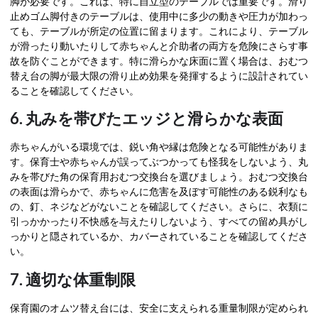
脚が必要です。これは、特に自立型のテーブルでは重要です。滑り
止めゴム脚付きのテーブルは、使用中に多少の動きや圧力が加わっ
ても、テーブルが所定の位置に留まります。これにより、テーブル
が滑ったり動いたりして赤ちゃんと介助者の両方を危険にさらす事
故を防ぐことができます。特に滑らかな床面に置く場合は、おむつ
替え台の脚が最大限の滑り止め効果を発揮するように設計されてい
ることを確認してください。
6. 丸みを帯びたエッジと滑らかな表面
赤ちゃんがいる環境では、鋭い角や縁は危険となる可能性がありま
す。保育士や赤ちゃんが誤ってぶつかっても怪我をしないよう、丸
みを帯びた角の保育用おむつ交換台を選びましょう。おむつ交換台
の表面は滑らかで、赤ちゃんに危害を及ぼす可能性のある鋭利なも
の、釘、ネジなどがないことを確認してください。さらに、衣類に
引っかかったり不快感を与えたりしないよう、すべての留め具がし
っかりと隠されているか、カバーされていることを確認してくださ
い。
7. 適切な体重制限
保育園のオムツ替え台には、安全に支えられる重量制限が定められ