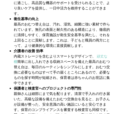
に過ごし、高品質な機器のサポートを受けられることで、よ
り良いケアを提供し、一日中活力を維持することができま
す。
衛生基準の向上
最高のおむつ替え台は、汚れ、湿気、細菌に強い素材で作ら
れています。無孔の表面と耐久性のある構造により、徹底的
に清掃しやすく、保育施設が衛生安全基準を満たし、それを
上回ることに貢献します。これは、子どもと職員の両方にと
って、より健康的な環境に直接貢献します。
介護者の改善
効率
内蔵ストレージを含むよりスマートなデザインで、
頑丈な
棚
簡単に出し入れできる収納スペースを備えた最高のおむつ
替え台は、毎日のルーティンをシンプルにします。おむつ交
換に必要なものはすべて手の届くところにあるので、必要な
ものを探す時間が短縮され、保育者は赤ちゃんのお世話に集
中できます。
保護者と検査官へのプロジェクトの専門性
親御さんは細部にまで気を配ります。清潔で手入れの行き届
いた、高級な設備を備えたおむつ交換台を見ると、お子さん
が設備が整った、安全意識の高い施設にいると安心できま
す。保育のコンプライアンスを審査する検査官も同様です。