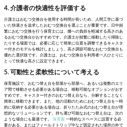
4. 介護者の快適性を評価する
介護士はおむつ交換台を使用する時間が長いため、人間工学に基づ
いた快適さを追求したおむつ交換台を選ぶことが重要です。日中頻
繁におむつ交換を行う保育士には、腰への負担を軽減する高さのあ
るおむつ交換台がおすすめです。介護士が頻繁に移動したり掃除し
たりする場面では、必要に応じて簡単に位置を調整できるキャスタ
ー付きのモデルを検討しましょう。高さ調節可能なおむつ交換台も
優れた選択肢です。介護士は、おむつ交換台を利用者一人ひとりに
とって快適な高さに設定できます。
5. 可動性と柔軟性について考える
保育施設で、おむつ替え台を部屋から部屋へ、あるいは複数のエリ
ア間で移動させる必要がある場合は、移動可能なオプションがおす
すめです。キャスター付きのおむつ替え台なら、分解することなく
簡単に移動できます。また、他の活動のためにおむつ替え台を一時
的に収納する必要がある場合は、折りたたみ式のおむつ替え台が理
想的なソリューションです。持ち運び可能なおむつ替え台は、次の
ような場合にも最適です。
保育園
一時的なスペースに設置する必
要がある、またはフィールドトリップ中など固定された場所の外で