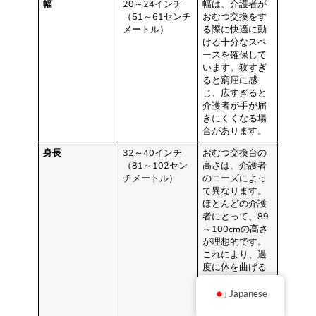
幅
20～24インチ
幅は、介護者が
（51～61センチ
おむつ交換をす
メートル）
る際に快適に動
ける十分なスペ
ースを確保して
います。狭すぎ
ると窮屈に感
じ、広すぎると
介護者が手が届
きにくくなる場
合があります。
身長
32～40インチ
おむつ交換台の
（81～102セン
高さは、介護者
チメートル）
のニーズによっ
て異なります。
ほとんどの介護
者にとって、89
～100cmの高さ
が理想的です。
これにより、過
度に体を曲げる
必要がなくなり
ます。身長の高
Japanese
い介護者には、