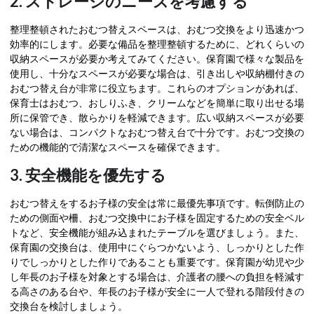
2. ストレージのニーズを考慮する
整理整頓されたおむつ替えスペースは、おむつ交換をより迅速かつ
効率的にします。必要な備品を整理整頓するために、どれくらいの
収納スペースが必要か考えてみてください。保育園で様々な製品を
使用し、十分なスペースが必要な場合は、引き出しや収納棚付きの
おむつ替え台が非常に役立ちます。これらのオプションがあれば、
保育士はおむつ、おしりふき、クリームなどを簡単に取り出せる場
所に保管でき、散らかりを軽減できます。広い収納スペースが必要
ない場合は、コンパクトなおむつ替え台で十分です。おむつ交換の
ための機能的で清潔なスペースを確保できます。
3. 安全機能を優先する
おむつ替えをするお子様の安全は常に最優先事項です。転倒防止の
ための側面や柵、おむつ交換中にお子様を固定するための安全ベル
トなど、安全機能が組み込まれたテーブルを選びましょう。また、
保育園の交換台は、使用中にぐらつかないよう、しっかりとした作
りでしっかりとした作りであることも重要です。保育園が幼児や少
し年長のお子様を対象とする場合は、介護者の腰への負担を軽減す
る高さのある台や、年長のお子様が安全に一人で登れる階段付きの
交換台を検討しましょう。