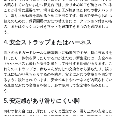
内蔵されていないおむつ替え台では、滑り止め加工が施されている
ことが非常に重要です。滑り止め加工が施されたおむつ替えパッド
も、滑り止め効果を高めるために不可欠です。快適で安全なおむつ
替えのために、保育園用のおむつ替え台には、クッション付きのも
の、またはクッション付きマットを追加できるものを選びましょ
う。
4. 安全ストラップまたはハーネス
高さのあるガードレールは転落防止に効果的ですが、特に寝返りを
打ったり、体勢を保ったりする力がまだない新生児には、安全ベル
トやハーネスも優れた安全対策として検討する価値があります。こ
れらのストラップは、赤ちゃんがおむつ交換台から落ちたり、誤っ
て床に転がり落ちたりするのを防ぎ、安全におむつ交換台を固定す
るように設計されています。安全ベルトやハーネスが内蔵されてい
る最適なおむつ交換台を探し、必ず使用して安全性を高めましょ
う。
5. 安定感があり滑りにくい脚
おむつ替え台には、床にしっかりと固定する、滑り止めの安定した