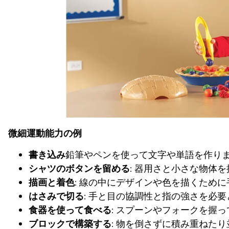
微細運動能力の例
書き込み
鉛筆やペンを使って文字や単語を作り
シャツのボタンを留める
: 器用さと小さな物体
描画と着色
: 線の中にデザインや色を描くため
はさみで切る
: 手と目の協調性と指の強さを必
食器を使って食べる
: スプーンやフォークを握
ブロックで構築する
: 物を倒さずに積み重ねた