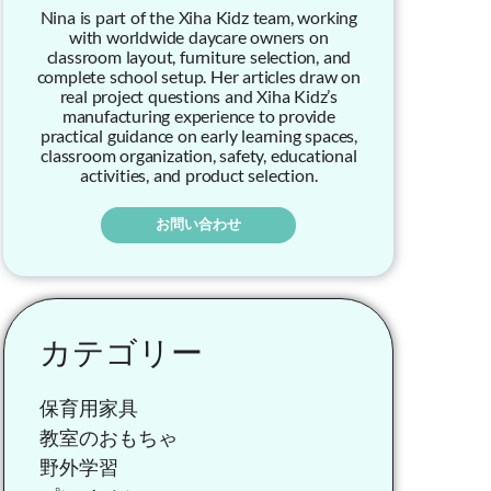
Nina is part of the Xiha Kidz team, working
with worldwide daycare owners on
classroom layout, furniture selection, and
complete school setup. Her articles draw on
real project questions and Xiha Kidz’s
manufacturing experience to provide
practical guidance on early learning spaces,
classroom organization, safety, educational
activities, and product selection.
お問い合わせ
カテゴリー
保育用家具
教室のおもちゃ
野外学習