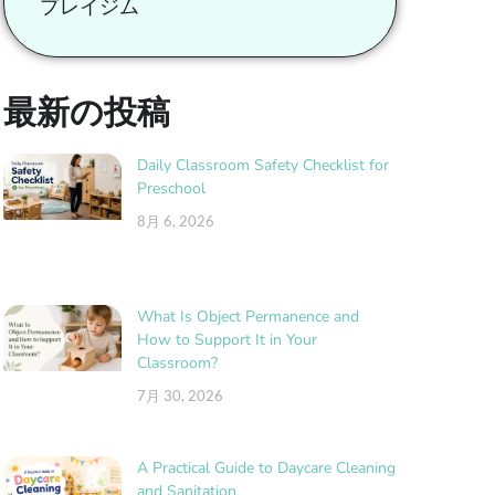
プレイジム
最新の投稿
Daily Classroom Safety Checklist for
Preschool
8月 6, 2026
What Is Object Permanence and
How to Support It in Your
Classroom?
7月 30, 2026
A Practical Guide to Daycare Cleaning
and Sanitation