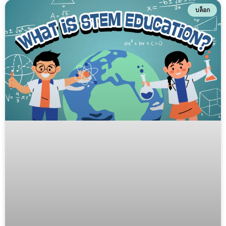
บล็อก