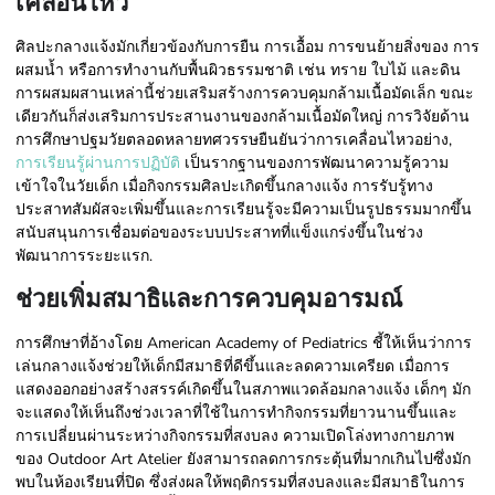
เคลื่อนไหว
ศิลปะกลางแจ้งมักเกี่ยวข้องกับการยืน การเอื้อม การขนย้ายสิ่งของ การ
ผสมน้ำ หรือการทำงานกับพื้นผิวธรรมชาติ เช่น ทราย ใบไม้ และดิน
การผสมผสานเหล่านี้ช่วยเสริมสร้างการควบคุมกล้ามเนื้อมัดเล็ก ขณะ
เดียวกันก็ส่งเสริมการประสานงานของกล้ามเนื้อมัดใหญ่ การวิจัยด้าน
การศึกษาปฐมวัยตลอดหลายทศวรรษยืนยันว่าการเคลื่อนไหวอย่าง,
การเรียนรู้ผ่านการปฏิบัติ
เป็นรากฐานของการพัฒนาความรู้ความ
เข้าใจในวัยเด็ก เมื่อกิจกรรมศิลปะเกิดขึ้นกลางแจ้ง การรับรู้ทาง
ประสาทสัมผัสจะเพิ่มขึ้นและการเรียนรู้จะมีความเป็นรูปธรรมมากขึ้น
สนับสนุนการเชื่อมต่อของระบบประสาทที่แข็งแกร่งขึ้นในช่วง
พัฒนาการระยะแรก.
ช่วยเพิ่มสมาธิและการควบคุมอารมณ์
การศึกษาที่อ้างโดย American Academy of Pediatrics ชี้ให้เห็นว่าการ
เล่นกลางแจ้งช่วยให้เด็กมีสมาธิที่ดีขึ้นและลดความเครียด เมื่อการ
แสดงออกอย่างสร้างสรรค์เกิดขึ้นในสภาพแวดล้อมกลางแจ้ง เด็กๆ มัก
จะแสดงให้เห็นถึงช่วงเวลาที่ใช้ในการทำกิจกรรมที่ยาวนานขึ้นและ
การเปลี่ยนผ่านระหว่างกิจกรรมที่สงบลง ความเปิดโล่งทางกายภาพ
ของ Outdoor Art Atelier ยังสามารถลดการกระตุ้นที่มากเกินไปซึ่งมัก
พบในห้องเรียนที่ปิด ซึ่งส่งผลให้พฤติกรรมที่สงบลงและมีสมาธิในการ