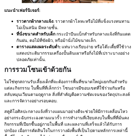
แนะนำเฟอร์นิเจอร์:
ราวตากผ้ากลางแจ้ง:
ราวตากผ้าโลหะหรือไม้ที่แข็งแรงทนทาน
ไม่เป็นสนิม มีหลายชั้น.
ที่นั่งขนาดสำหรับเด็ก
กระเป๋าบีนแบ็กสำหรับกลางแจ้งที่กันแดด
กันฝน, ตอไม้ที่ขัดผิว, หรือม้านั่งไม้ขนาดเล็ก.
ตารางแสดงผลระดับต่ำ:
แท่นวางเรียบง่าย หรือโต๊ะเตี้ยที่ใช้วาง
แสดงประติมากรรมเครื่องปั้นดินเผาหรือกิ่งไม้ที่เปราะบางอย่าง
ปลอดภัยเท่านั้น.
การรวมโซนเข้าด้วยกัน
ไม่ใช่ทุกสถานรับเลี้ยงเด็กที่จะต้องการพื้นที่ขนาดใหญ่แยกกันสำหรับ
แต่ละกิจกรรม ในพื้นที่ที่เล็กกว่า โซนอาจมีขอบเขตที่ใช้ร่วมกันหรือ
สลับหมุนเวียนตามฤดูกาล สิ่งที่สำคัญคือความชัดเจนของวัตถุประสงค์
และการจัดวางอย่างรอบคอบ.
สตูดิโอศิลปะกลางแจ้งที่วางแผนมาอย่างดีจะช่วยให้มีการเคลื่อนไหว
อย่างกระฉับกระเฉงตามแนวรั้ว การทำงานที่เงียบสงบในพื้นที่ที่มั่นคง
กิจกรรมที่เปียกชื้นอยู่ภายในพื้นที่ และผลงานที่เสร็จแล้วได้รับการ
ปกป้อง เมื่อการตัดสินใจในการวางผังพื้นที่เป็นไปตามหลักการเหล่านี้