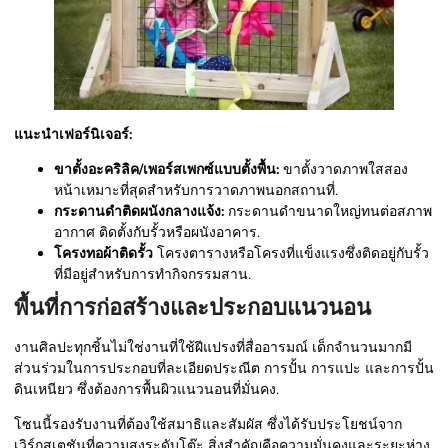
แนะนำเฟอร์นิเจอร์:
ขาตั้งอะคริลิค/เพอร์สเพกซ์แบบตั้งพื้น:
ขาตั้งวาดภาพใสสอง
หน้าเหมาะที่สุดสำหรับการวาดภาพนอกสถานที่.
กระดานดำติดผนังกลางแจ้ง:
กระดานดำขนาดใหญ่ทนต่อสภาพ
อากาศ ติดตั้งกับรั้วหรือผนังอาคาร.
โครงทอผ้าติดรั้ว
โครงตารางหรือโครงที่แข็งแรงซึ่งติดอยู่กับรั้ว
ที่มีอยู่สำหรับการทำกิจกรรมสาน.
พื้นที่การก่อสร้างและประกอบแนวนอน
งานศิลปะทุกชิ้นไม่ใช่งานที่ใช้ฝีแปรงที่สื่ออารมณ์ เด็กจำนวนมากมี
ส่วนร่วมในการประกอบที่ละเอียดประณีต การปั้น การแปะ และการปั้น
ดินเหนียว ซึ่งต้องการพื้นผิวแนวนอนที่มั่นคง.
โซนนี้รองรับงานที่ต้องใช้สมาธิและสัมผัส ซึ่งได้รับประโยชน์จาก
เวิร์กสเตชันที่ความสูงระดับโต๊ะ สิ่งสำคัญคือความมั่นคงและระยะห่าง