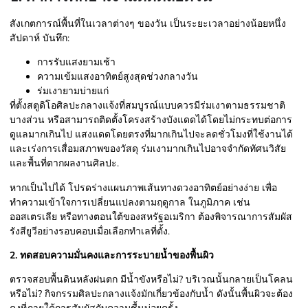
สังเกตการณ์พื้นที่ในเวลาต่างๆ ของวัน เป็นระยะเวลาอย่างน้อยหนึ่ง
สัปดาห์ บันทึก:
การรับแสงยามเช้า
ความเข้มแสงอาทิตย์สูงสุดช่วงกลางวัน
ร่มเงายามบ่ายแก่
ที่ตั้งสตูดิโอศิลปะกลางแจ้งที่สมบูรณ์แบบควรมีร่มเงาตามธรรมชาติ
บางส่วน หรือสามารถติดตั้งโครงสร้างบังแดดได้โดยไม่กระทบต่อการ
ดูแลมากเกินไป แสงแดดโดยตรงที่มากเกินไปจะลดชั่วโมงที่ใช้งานได้
และเร่งการเสื่อมสภาพของวัสดุ ร่มเงามากเกินไปอาจจำกัดทัศนวิสัย
และพื้นที่ตากผลงานศิลปะ.
หากเป็นไปได้ โปรดร่างแผนภาพเส้นทางดวงอาทิตย์อย่างง่าย เพื่อ
ทำความเข้าใจการเปลี่ยนแปลงตามฤดูกาล ในภูมิภาค เช่น
ออสเตรเลีย หรือทางตอนใต้ของสหรัฐอเมริกา ต้องพิจารณาการสัมผัส
รังสียูวีอย่างรอบคอบเมื่อเลือกทำเลที่ตั้ง.
2. ทดสอบความมั่นคงและการระบายน้ำของพื้นผิว
ตรวจสอบพื้นดินหลังฝนตก มีน้ำขังหรือไม่? บริเวณนั้นกลายเป็นโคลน
หรือไม่? กิจกรรมศิลปะกลางแจ้งมักเกี่ยวข้องกับน้ำ ดังนั้นพื้นผิวจะต้อง