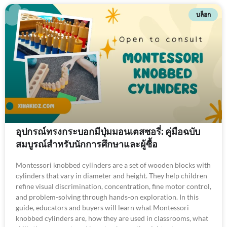
บล็อก
อุปกรณ์ทรงกระบอกมีปุ่มมอนเตสซอรี่: คู่มือฉบับ
สมบูรณ์สำหรับนักการศึกษาและผู้ซื้อ
Montessori knobbed cylinders are a set of wooden blocks with
cylinders that vary in diameter and height. They help children
refine visual discrimination, concentration, fine motor control,
and problem-solving through hands-on exploration. In this
guide, educators and buyers will learn what Montessori
knobbed cylinders are, how they are used in classrooms, what