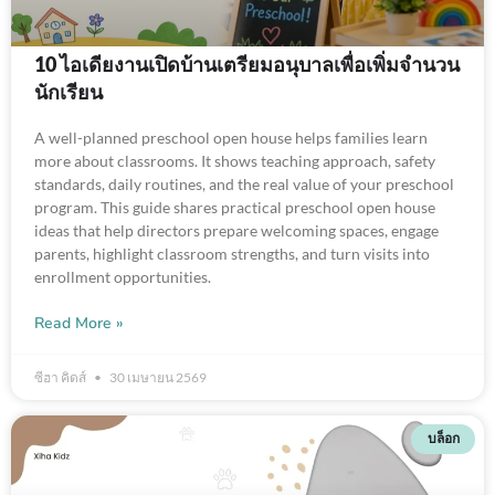
10 ไอเดียงานเปิดบ้านเตรียมอนุบาลเพื่อเพิ่มจำนวน
นักเรียน
A well-planned preschool open house helps families learn
more about classrooms. It shows teaching approach, safety
standards, daily routines, and the real value of your preschool
program. This guide shares practical preschool open house
ideas that help directors prepare welcoming spaces, engage
parents, highlight classroom strengths, and turn visits into
enrollment opportunities.
Read More »
ซีฮา คิดส์
30 เมษายน 2569
บล็อก