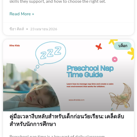
skills they support, and how to choose the right set.
Read More »
ซีฮา คิดส์
23 เมษายน 2026
บล็อก
คู่มือเวลางีบหลับสำหรับเด็กก่อนวัยเรียน: เคล็ดลับ
สำหรับนักการศึกษา
Preschool nap time is a key part of daily classroom