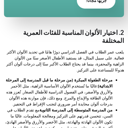
جربها مجانا!
2. اختيار الألوان المناسبة للفئات العمرية
المختلفة
يلعب عمر الطلاب في الفصل الدراسي دورًا هامًا في تحديد الألوان الأكثر
فعالية. على سبيل المثال، قد يستفيد الأطفال الأصغر سنًا من الألوان
الزاهية والمحفزة، بينما قد يحتاج الطلاب الأكبر سنًا إلى درجات ألوان أكثر
هدوءًا للمساعدة على التركيز.
مرحلة الطفولة المبكرة (من مرحلة ما قبل المدرسة إلى المرحلة
الابتدائية)
:غالبًا ما تُستخدم الألوان الأساسية الزاهية، مثل الأحمر
والأزرق والأصفر، في الفصول الدراسية للأطفال الصغار. تُعزز هذه
الألوان الطاقة والإبداع والمرح. ومع ذلك، فإن موازنة هذه الألوان
بدرجات ألوان محايدة أمر ضروري لتجنب الإفراط في التحفيز.
من المدرسة المتوسطة إلى المدرسة الثانوية
مع تقدم الطلاب في
السن، تتحسن قدرتهم على التركيز ومعالجة المعلومات. غالبًا ما
تكون الألوان الهادئة والهادئة، مثل الأخضر والأزرق والأصفر الهادئ،