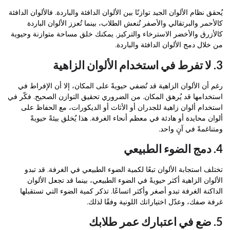
يُحقق نظام الألوان الجيد توازنًا بين الألوان الدافئة والباردة. فالألوان الدافئة
كالأحمر والبرتقالي والأصفر تُنعش الطلاب، بينما تُعزز الألوان الباردة
كالأزرق والأخضر الاسترخاء والتركيز. يمكنك خلق مساحة متوازنة وحيوية
من خلال دمج الألوان الدافئة والباردة.
3. لا تفرط في استخدام الألوان الزاهية
رغم أن الألوان الزاهية قد تُضفي حيويةً على المكان، إلا أن الإفراط في
استخدامها قد يُرهق المكان. من الضروري تحقيق التوازن الصحيح. فكّر في
استخدام ألوان زاهية للجدران أو الأثاث أو الديكورات، مع الحفاظ على
ألوان محايدة أو هادئة في معظم أنحاء الغرفة. هذا يُخلق بيئةً حيويةً
ومتناغمةً في آنٍ واحد.
4. دمج الضوء الطبيعي
تختلف استجابة الألوان تبعًا لكمية الضوء الطبيعي في الغرفة. قد تبدو
الألوان الزاهية أكثر حيويةً في الضوء الطبيعي، بينما قد تجعل الألوان
الداكنة الغرفة تبدو أصغر وأكثر اتساعًا. تذكر كمية الضوء التي تستقبلها
غرفة صفك، وعدّل اختياراتك اللونية وفقًا لذلك.
5. ضع في اعتبارك عمر طلابك