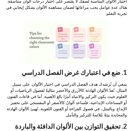
اختيار الألوان المناسبة لصفك لا يقتصر على اختيار درجات ألوان متناسقة.
هناك عدة عوامل يجب مراعاتها لضمان مساهمة الألوان بشكل إيجابي في
تجربة التعلم:
1. ضع في اعتبارك غرض الفصل الدراسي
ينبغي أن يُرشدك هدف الفصل الدراسي في اختيار الألوان. على سبيل
المثال، تُعدّ الألوان الهادئة كالأزرق والأخضر مثاليةً لفصول الرياضيات أو
العلوم حيث يكون التركيز والانتباه أمرًا بالغ الأهمية. أما في قاعات الفنون
أو المساحات الإبداعية، فتُساعد ألوانٌ كالأصفر أو البنفسجي على تحفيز
الإبداع. وبالمثل، في فصول القراءة أو الفنون اللغوية، تُهيئ الألوان الهادئة
والمحايدة بيئةً مُلائمةً للتركيز والتأمل.
2. تحقيق التوازن بين الألوان الدافئة والباردة