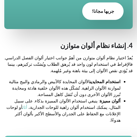
جربها مجانا!
4. إنشاء نظام ألوان متوازن
يُعدّ اختيار نظام ألوان متوازن من أهمّ جوانب اختيار ألوان الفصل الدراسي.
فالإفراط في استخدام لون واحد قد يُرهق الطلاب ويُشتّت تركيزهم، بينما
قد يُؤدي نقص الألوان إلى بيئة باهتة وغير مُلهمة.
استخدام المحايدين
الألوان المحايدة كالأبيض والرمادي والبيج مثالية
لموازنة الألوان الزاهية. تُشكّل هذه الألوان خلفية هادئة ومحايدة
تُبرز الألوان الأخرى دون أن تُثقل كاهل المساحة.
ألوان مميزة
: ينبغي استخدام الألوان المميزة بذكاء. على سبيل
المثال، يمكنك استخدام ألوان زاهية للوحات الجدارية،
أثاث
أو لوحات
الإعلانات مع الحفاظ على الجدران والأسطح الأكبر بألوان أكثر
هدوءًا.