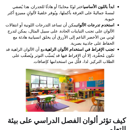
ابدأ باللون الأساسي
اختر لونًا محايدًا أو هادئًا للجدران. هذا يُضفي
لمسةً جماليةً على الغرفة بأكملها، ويُوفر خلفيةً لألوانٍ مميزةٍ أكثر
حيوية.
استخدم تدرجات الألوان
يمكن أن تساعد التدرجات اللونية أو انتقالات
الألوان على تجنب التباينات الحادة. على سبيل المثال، يمكن لتدرج
لوني من الأخضر الناعم إلى الأزرق أن يخلق انسيابية هادئة مع
الحفاظ على جاذبية بصرية.
تجنب الإفراط في استخدام الألوان الزاهية
مع أن الألوان الزاهية قد
تكون مُحفِّزة، إلا أن الإفراط فيها قد يُسبِّب التوتر ويُصعِّب على
الطلاب التركيز. لذا، قلِّل من استخدامها كإضافات.
كيف تؤثر ألوان الفصل الدراسي على بيئة
التعلم