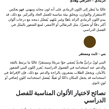
الرمادي – احترافي وهادئ
غالبًا ما يُنظر إلى اللون الرمادي على أنه لون محايد ومهني. فهو يعكس
الاستقرار والتوازن، ويخلق بيئة مناسبة للعمل الجاد والتركيز. مع ذلك، قد
يبدو اللون الرمادي الزائد باهتًا وغير مُلهم. يُفضّل دمجه مع درجات ألوان
أكثر دفئًا أو تحفيزًا، مثل البرتقالي أو الأصفر، لمنع الشعور بالملل في
الفصل الدراسي.
بني - ثابت ومستقر
البني لونٌ ترابيٌّ هادئٌ يُضفي جوًا مريحًا ومستقرًا. غالبًا ما يرتبط بالثقة
والدعم. عند استخدامه في الفصول الدراسية، يُعزز اللون البني الشعور
بالأمان، ويجعل الطلاب يشعرون بالراحة والدعم. مع ذلك، فإن الإفراط في
استخدامه قد يجعل المكان داكنًا أو ثقيلًا. يُفضل استخدامه كلونٍ إضافي أو
لونٍ ثانوي.
نصائح لاختيار الألوان المناسبة للفصل
الدراسي