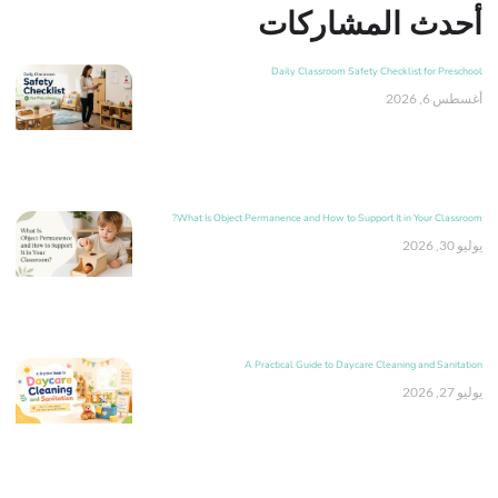
أحدث المشاركات
Daily Classroom Safety Checklist for Preschool
أغسطس 6, 2026
What Is Object Permanence and How to Support It in Your Classroom?
يوليو 30, 2026
A Practical Guide to Daycare Cleaning and Sanitation
يوليو 27, 2026