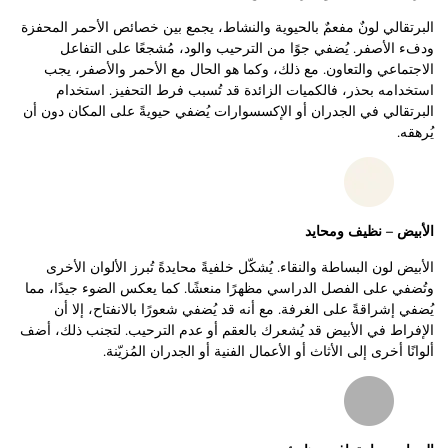
البرتقالي لونٌ مفعمٌ بالحيوية والنشاط، يجمع بين خصائص الأحمر المحفزة
ودفء الأصفر. يُضفي جوًا من الترحيب والود، مُشجعًا على التفاعل
الاجتماعي والتعاون. مع ذلك، وكما هو الحال مع الأحمر والأصفر، يجب
استخدامه بحذر، فالكميات الزائدة قد تُسبب فرط التحفيز. استخدام
البرتقالي في الجدران أو الإكسسوارات يُضفي حيويةً على المكان دون أن
يُرهقه.
الأبيض – نظيف ومحايد
الأبيض لون البساطة والنقاء. يُشكّل خلفيةً محايدةً تُبرز الألوان الأخرى
وتُضفي على الفصل الدراسي مظهرًا منعشًا. كما يعكس الضوء جيدًا، مما
يُضفي إشراقةً على الغرفة. مع أنه قد يُضفي شعورًا بالانفتاح، إلا أن
الإفراط في الأبيض قد يُشعرك بالعقم أو عدم الترحيب. لتجنب ذلك، أضف
ألوانًا أخرى إلى الأثاث أو الأعمال الفنية أو الجدران المُزيّنة.