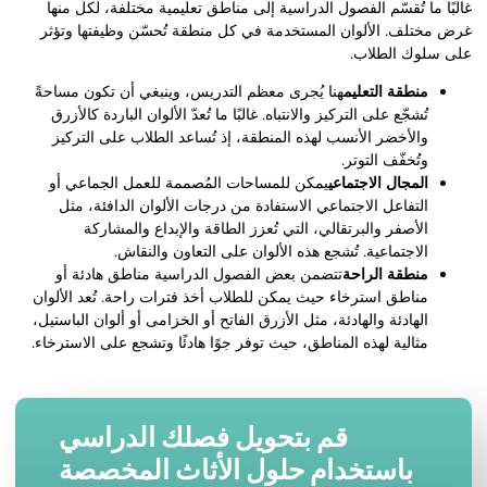
غالبًا ما تُقسّم الفصول الدراسية إلى مناطق تعليمية مختلفة، لكل منها
غرض مختلف. الألوان المستخدمة في كل منطقة تُحسّن وظيفتها وتؤثر
على سلوك الطلاب.
منطقة التعليم
هنا يُجرى معظم التدريس، وينبغي أن تكون مساحةً
تُشجّع على التركيز والانتباه. غالبًا ما تُعدّ الألوان الباردة كالأزرق
والأخضر الأنسب لهذه المنطقة، إذ تُساعد الطلاب على التركيز
وتُخفّف التوتر.
المجال الاجتماعي
يمكن للمساحات المُصممة للعمل الجماعي أو
التفاعل الاجتماعي الاستفادة من درجات الألوان الدافئة، مثل
الأصفر والبرتقالي، التي تُعزز الطاقة والإبداع والمشاركة
الاجتماعية. تُشجع هذه الألوان على التعاون والنقاش.
منطقة الراحة
تتضمن بعض الفصول الدراسية مناطق هادئة أو
مناطق استرخاء حيث يمكن للطلاب أخذ فترات راحة. تُعد الألوان
الهادئة والهادئة، مثل الأزرق الفاتح أو الخزامى أو ألوان الباستيل،
مثالية لهذه المناطق، حيث توفر جوًا هادئًا وتشجع على الاسترخاء.
قم بتحويل فصلك الدراسي
باستخدام حلول الأثاث المخصصة