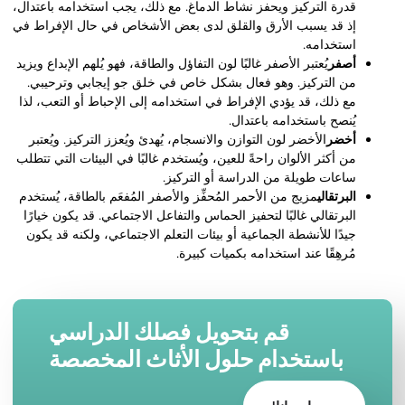
قدرة التركيز ويحفز نشاط الدماغ. مع ذلك، يجب استخدامه باعتدال،
إذ قد يسبب الأرق والقلق لدى بعض الأشخاص في حال الإفراط في
استخدامه.
أصفر
يُعتبر الأصفر غالبًا لون التفاؤل والطاقة، فهو يُلهم الإبداع ويزيد
من التركيز. وهو فعال بشكل خاص في خلق جو إيجابي وترحيبي.
مع ذلك، قد يؤدي الإفراط في استخدامه إلى الإحباط أو التعب، لذا
يُنصح باستخدامه باعتدال.
أخضر
الأخضر لون التوازن والانسجام، يُهدئ ويُعزز التركيز. ويُعتبر
من أكثر الألوان راحةً للعين، ويُستخدم غالبًا في البيئات التي تتطلب
ساعات طويلة من الدراسة أو التركيز.
البرتقالي
مزيج من الأحمر المُحفِّز والأصفر المُفعَم بالطاقة، يُستخدم
البرتقالي غالبًا لتحفيز الحماس والتفاعل الاجتماعي. قد يكون خيارًا
جيدًا للأنشطة الجماعية أو بيئات التعلم الاجتماعي، ولكنه قد يكون
مُرهِقًا عند استخدامه بكميات كبيرة.
قم بتحويل فصلك الدراسي
باستخدام حلول الأثاث المخصصة