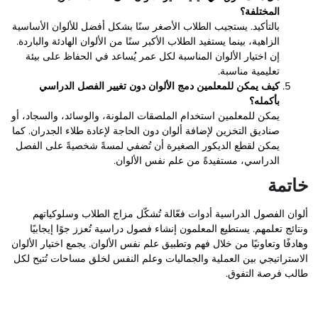
المختلفة؟
بالتأكيد. يستجيب الطلاب الأصغر سنًا بشكل أفضل للألوان الأساسية
الزاهية، بينما يستفيد الطلاب الأكبر سنًا من الألوان الهادئة والباردة.
إن اختيار الألوان المناسبة لكل عمر يُساعد في الحفاظ على بيئة
تعليمية مناسبة.
كيف يمكن للمعلمين دمج الألوان دون تغيير الفصل الدراسي
بأكمله؟
يمكن للمعلمين استخدام الملصقات الملونة، والوسائد، والسجاد، أو
صناديق التخزين لإضافة ألوان دون الحاجة لإعادة طلاء الجدران. كما
يمكن لقطع الديكور الصغيرة أن تُضفي لمسةً شخصيةً على الفصل
الدراسي، مستفيدةً من علم نفس الألوان.
خاتمة
ألوان الفصول الدراسية أدوات فعّالة تُشكّل مزاج الطلاب وسلوكياتهم
ونتائج تعلمهم. يستطيع المعلمون إنشاء فصول دراسية تُعزز جوًا إيجابيًا
وهادفًا وتعاونيًا من خلال فهم وتطبيق علم نفس الألوان. يجمع اختيار الألوان
الاستراتيجي بين العملية والجماليات وعلم النفس لخلق مساحات تُتيح لكل
طالب فرصة التفوق.