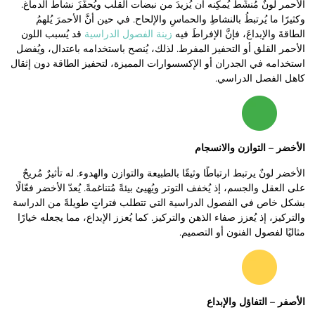
الأحمر لونٌ مُنشِّطٌ يُمكِنه أن يُزيدَ من نبضات القلب ويُحفِّزَ نشاطَ الدماغ.
وكثيرًا ما يُرتبطُ بالنشاطِ والحماسِ والإلحاح. في حين أنَّ الأحمرَ يُلهمُ
الطاقةَ والإبداعَ، فإنَّ الإفراطَ فيه
زينة الفصول الدراسية
قد يُسبب اللون
الأحمر القلق أو التحفيز المفرط. لذلك، يُنصح باستخدامه باعتدال، ويُفضل
استخدامه في الجدران أو الإكسسوارات المميزة، لتحفيز الطاقة دون إثقال
كاهل الفصل الدراسي.
الأخضر – التوازن والانسجام
الأخضر لونٌ يرتبط ارتباطًا وثيقًا بالطبيعة والتوازن والهدوء. له تأثيرٌ مُريحٌ
على العقل والجسم، إذ يُخفف التوتر ويُهيئ بيئةً مُتناغمةً. يُعدّ الأخضر فعّالًا
بشكل خاص في الفصول الدراسية التي تتطلب فتراتٍ طويلةً من الدراسة
والتركيز، إذ يُعزز صفاء الذهن والتركيز. كما يُعزز الإبداع، مما يجعله خيارًا
مثاليًا لفصول الفنون أو التصميم.
الأصفر – التفاؤل والإبداع