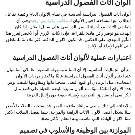
ألوان أثاث الفصول الدراسية
ألوان أثاث الفصول الدراسية أساسية في نظام الألوان العام وكيفية تفاعل
الطلاب مع المساحة. اختيار الألوان لـ
مكاتب وكراسي
,
رفوف
يجب أن
يتماشى الأثاث مع أجواء الفصل الدراسي. على سبيل المثال، إذا كان
الهدف هو توفير ركن هادئ للقراءة، فإن الأثاث الأزرق أو الأخضر يُعزز هذا
التأثير المهدئ. على العكس، قد تكون الألوان الدافئة أكثر ملاءمةً للمناطق
التي تُلهم الإبداع أو الإثارة.
اعتبارات عملية لألوان أثاث الفصول الدراسية
مع أن الجماليات أساسية، إلا أن المتانة وسهولة التنظيف عاملان أساسيان
عند اختيار ألوان أثاث الفصول الدراسية. غالبًا ما تُختار درجات الألوان
المحايدة، مثل الرمادي أو البيج، لتعدد استخداماتها ومقاومتها للتلف. توفر
هذه الألوان أساسًا متينًا، مع ألوان مميزة نابضة بالحياة على قطع مثل
الكراسي أو صناديق التخزين، لإضفاء حيوية دون إثقال الغرفة.
بالإضافة إلى ذلك، ينبغي مراعاة ملاءمة العمر. قد يستجيب الطلاب الأصغر
سنًا بشكل أفضل لألوان الأثاث الزاهية والمرحة، بينما يفضل الطلاب الأكبر
سنًا الألوان الهادئة التي تناسب بيئة التعلم الأكثر نضجًا.
الموازنة بين الوظيفة والأسلوب في تصميم