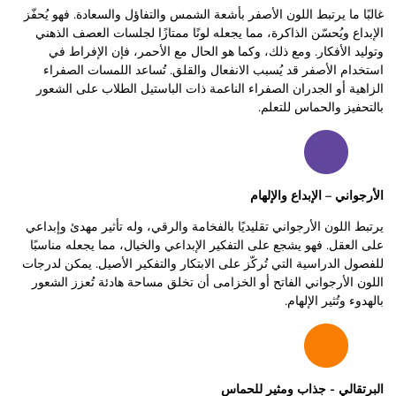
غالبًا ما يرتبط اللون الأصفر بأشعة الشمس والتفاؤل والسعادة. فهو يُحفّز
الإبداع ويُحسّن الذاكرة، مما يجعله لونًا ممتازًا لجلسات العصف الذهني
وتوليد الأفكار. ومع ذلك، وكما هو الحال مع الأحمر، فإن الإفراط في
استخدام الأصفر قد يُسبب الانفعال والقلق. تُساعد اللمسات الصفراء
الزاهية أو الجدران الصفراء الناعمة ذات الباستيل الطلاب على الشعور
بالتحفيز والحماس للتعلم.
الأرجواني – الإبداع والإلهام
يرتبط اللون الأرجواني تقليديًا بالفخامة والرقي، وله تأثير مهدئ وإبداعي
على العقل. فهو يشجع على التفكير الإبداعي والخيال، مما يجعله مناسبًا
للفصول الدراسية التي تُركّز على الابتكار والتفكير الأصيل. يمكن لدرجات
اللون الأرجواني الفاتح أو الخزامى أن تخلق مساحة هادئة تُعزز الشعور
بالهدوء وتُثير الإلهام.
البرتقالي - جذاب ومثير للحماس