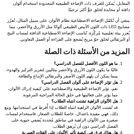
المقابل، يُمكن للغرف ذات الإضاءة الطبيعية المحدودة استخدام ألوان
دافئة أو محايدة لخلق جوٍّ أكثر ترحيبًا.
ينبغي أن تُكمّل الإضاءة الاصطناعية نظام الألوان. على سبيل المثال، تُعزّز
مصابيح LED ذات اللون الأبيض الطبيعي ألوانًا مثل الأزرق والأخضر، مما
يُعزز بيئة تعليمية مُركّزة. تُناسب الإضاءة الاصطناعية الدافئة لمسات البيج
أو البرتقالي لخلق جوّ مريح يُشجع على القراءة أو العمل التعاوني.
المزيد من الأسئلة ذات الصلة
ما هو اللون الأفضل للفصل الدراسي؟
غالبًا ما يكون اللون الأزرق والأخضر مثاليين لتعزيز التركيز والهدوء،
بينما يمكن أن يلهم اللون الأصفر والبرتقالي الإبداع والطاقة.
هل تؤثر الإضاءة على ألوان الفصل الدراسي؟
نعم، تؤثر الإضاءة الطبيعية والاصطناعية على كيفية إدراك الألوان،
مما يؤثر على فعاليتها في خلق الحالة المزاجية المرغوبة.
هل الألوان الزاهية تشتت انتباه الطلاب؟
قد تُشتت الألوان الزاهية انتباه الطلاب إذا أُفرط في استخدامها. ومع
ذلك، فهي مفيدة باعتدال، خاصةً للطلاب الصغار. فاستخدام لمسات
صغيرة من الألوان الزاهية في مناطق مُحددة يُضفي حيوية على
الفصل الدراسي دون أن يُرهق الطلاب.
هل هناك فرق في كيفية تأثير الألوان على الفئات العمرية