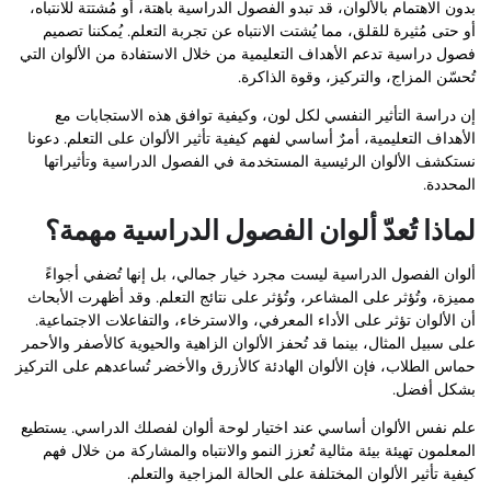
بدون الاهتمام بالألوان، قد تبدو الفصول الدراسية باهتة، أو مُشتتة للانتباه،
أو حتى مُثيرة للقلق، مما يُشتت الانتباه عن تجربة التعلم. يُمكننا تصميم
فصول دراسية تدعم الأهداف التعليمية من خلال الاستفادة من الألوان التي
تُحسّن المزاج، والتركيز، وقوة الذاكرة.
إن دراسة التأثير النفسي لكل لون، وكيفية توافق هذه الاستجابات مع
الأهداف التعليمية، أمرٌ أساسي لفهم كيفية تأثير الألوان على التعلم. دعونا
نستكشف الألوان الرئيسية المستخدمة في الفصول الدراسية وتأثيراتها
المحددة.
لماذا تُعدّ ألوان الفصول الدراسية مهمة؟
ألوان الفصول الدراسية ليست مجرد خيار جمالي، بل إنها تُضفي أجواءً
مميزة، وتُؤثر على المشاعر، وتُؤثر على نتائج التعلم. وقد أظهرت الأبحاث
أن الألوان تؤثر على الأداء المعرفي، والاسترخاء، والتفاعلات الاجتماعية.
على سبيل المثال، بينما قد تُحفز الألوان الزاهية والحيوية كالأصفر والأحمر
حماس الطلاب، فإن الألوان الهادئة كالأزرق والأخضر تُساعدهم على التركيز
بشكل أفضل.
علم نفس الألوان أساسي عند اختيار لوحة ألوان لفصلك الدراسي. يستطيع
المعلمون تهيئة بيئة مثالية تُعزز النمو والانتباه والمشاركة من خلال فهم
كيفية تأثير الألوان المختلفة على الحالة المزاجية والتعلم.