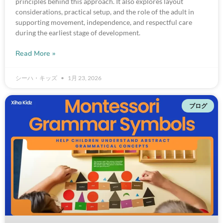
principles behind this approach. It also explores layout
considerations, practical setup, and the role of the adult in
supporting movement, independence, and respectful care
during the earliest stage of development.
Read More »
シーハ・キッズ
1月 23, 2026
ブログ