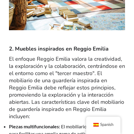
2. Muebles inspirados en Reggio Emilia
El enfoque Reggio Emilia valora la creatividad,
la exploración y la colaboración, centrándose en
el entorno como el "tercer maestro". El
mobiliario de una guardería inspirada en
Reggio Emilia debe reflejar estos principios,
promoviendo la exploración y la interacción
abiertas. Las características clave del mobiliario
de guardería inspirado en Reggio Emilia
incluyen:
Spanish
Piezas multifuncionales:
El mobiliario está diseñado
para facilitar una amplia gama de actividades. Por