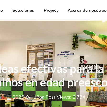
to
Soluciones
Project
Acerca de nosotros
eas efectivas para la 
niños en edad preesco
2025-04-18
Post Views: 2.784